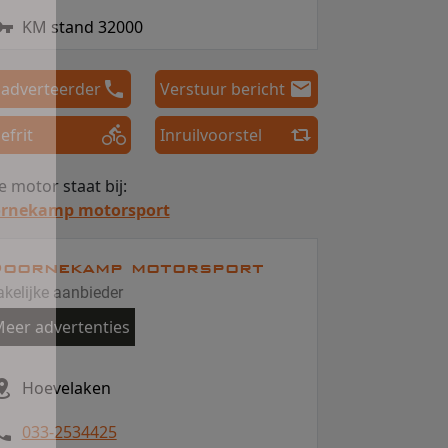
KM stand 32000
 adverteerder
Verstuur bericht
efrit
Inruilvoorstel
 motor staat bij:
rnekamp motorsport
oornekamp motorsport
akelijke aanbieder
eer advertenties
Hoevelaken
033-2534425