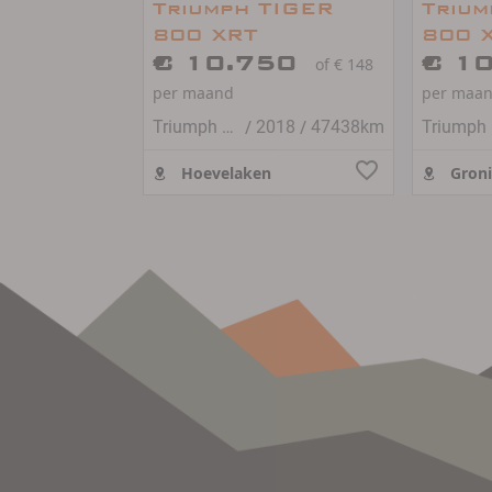
Triumph TIGER
Trium
800 XRT
800 
€ 10.750
€ 1
of € 148
per maand
per maa
/
/
Triumph TIGER 800
2018
47438km
T
Hoevelaken
Gron