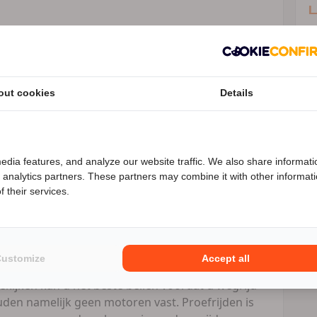
L
n indien nodig vervangen!)
out cookies
Details
Speciale Motor2go prijs
edia features, and analyze our website traffic. We also share informati
heden.
d analytics partners. These partners may combine it with other informat
enieuwd naar de speciale Motor2go prijs? Bel
033-2534425
rkosten.
 their services.
zijn wij geopend vanaf 11:00 tot 16:00
Customize
Accept all
ekijken kan u het beste bellen voordat u wegrijd
uden namelijk geen motoren vast. Proefrijden is