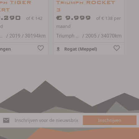
ph TIGER
Triumph ROCKET
XRT
3
0.290
€ 9.999
of € 142
of € 138 per
nd
maand
/
/
/
/
riumph TIGER 800
2019
30194km
Triumph ROCKET
2005
34070km
ingen
Rogat (Meppel)
Inschrijven