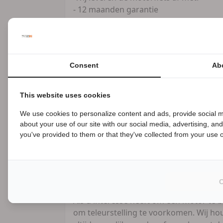
- 12 maanden garantie
- Servicebeurt en aflever controle
(Slijtage delen worden gecontroleerd e
- 2 Sleutels
- Garantie en service boekje
Consent
Ab
- Tenaamstelling / vrijwaring
- Gratis 10 dagen allrisk verzekering
- Gratis Check einde garantie
This website uses cookies
- Vandaag kopen is vandaag rijden
We use cookies to personalize content and ads, provide social m
- Snelle lease en financieringsmogelijk
about your use of our site with our social media, advertising, an
B
Wij rekenen daarvoor 249,- euro afleve
you've provided to them or that they've collected from your use of
Inbegrepen op Via Bovag.
Let op !! 2e paasdag en Hemelvaartsdag 
Als u interesse heeft om een motor te b
om teleurstelling te voorkomen. Wij ho