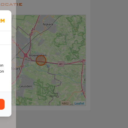
ocatie
+
−
on
ion
Leaflet