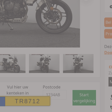
Bel
Pro
Deze
Doo
D
Z
M
Vul hier uw
Postcode
kenteken in
Start
vergelijking