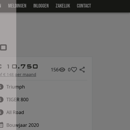
N
MELDINGEN
INLOGGEN
ZAKELIJK
CONTACT
50
€ 10.750
156
0
of € 148 per maand
Triumph
TIGER 800
All Road
Bouwjaar 2020