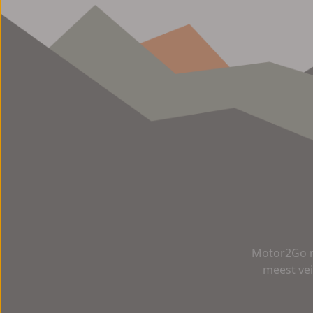
Motor2Go m
meest vei