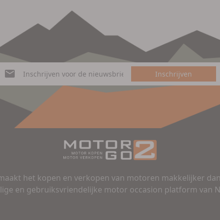
Inschrijven
aakt het kopen en verkopen van motoren makkelijker dan 
lige en gebruiksvriendelijke motor occasion platform van 