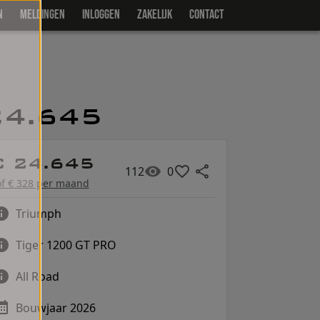
N
MELDINGEN
INLOGGEN
ZAKELIJK
CONTACT
24.645
€ 24.645
112
0
of € 328 per maand
Triumph
Tiger 1200 GT PRO
All Road
Bouwjaar 2026