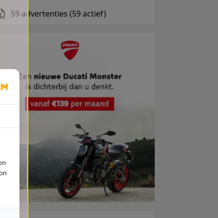
59 advertenties (59 actief)
on
ion