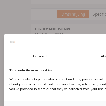
Omschrijving
Specifi
Omschrijving
Modeljaar:
2026
Fabrieksgarantie:
24 maanden
EU verantwoordelijke: Triumph Motocyc
(0)1455 251700 www.triumph.co.uk Tr
Consent
Ab
This website uses cookies
Vergelijkbare advert
We use cookies to personalize content and ads, provide social m
about your use of our site with our social media, advertising, an
B
you've provided to them or that they've collected from your use of