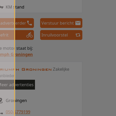
KM stand
 adverteerder
Verstuur bericht
efrit
Inruilvoorstel
 motor staat bij:
umph Groningen
riumph Groningen
Zakelijke
anbieder
eer advertenties
Groningen
050-5779199