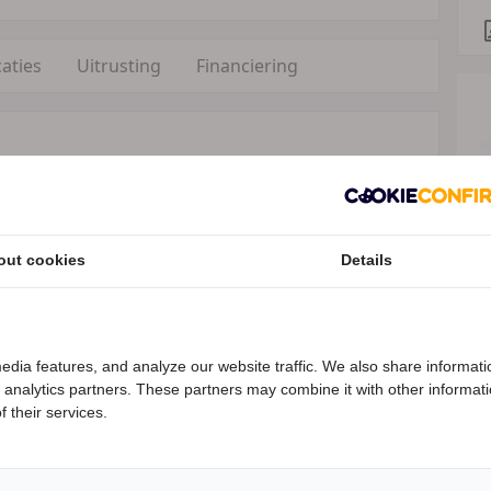
caties
Uitrusting
Financiering
les De Droogmakerij 40A 1851 LX Heiloo, NL +44
iumph.Benelux@triumph.co.uk
out cookies
Details
Speciale Motor2go prijs
enties
edia features, and analyze our website traffic. We also share informati
d analytics partners. These partners may combine it with other informat
enieuwd naar de speciale Motor2go prijs? Bel
050-5779199
 their services.