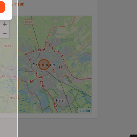
ocatie
+
−
Leaflet