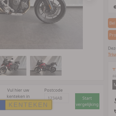
Bel
Pro
Deze
Tri
T
a
M
Vul hier uw
Postcode
kenteken in
Start
vergelijking