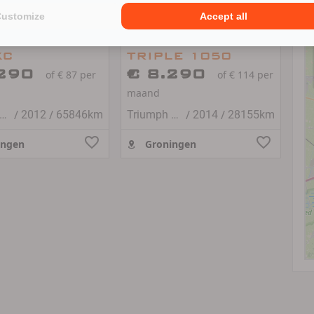
L
Customize
Accept all
ph TIGER
Triumph SPEED
XC
TRIPLE 1050
.290
€ 8.290
of € 87 per
of € 114 per
maand
/
/
/
/
iumph TIGER 800 XC
2012
65846km
Triumph SPEED TRIPLE 1050
2014
28155km
ingen
Groningen