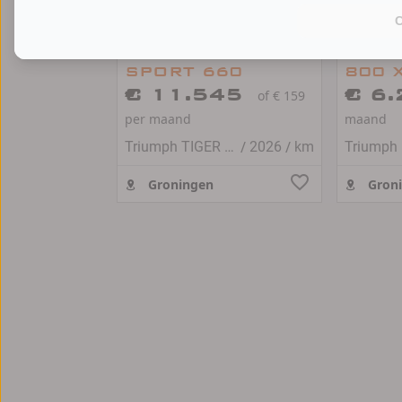
Triumph TIGER
Trium
SPORT 660
800 
€ 11.545
€ 6
of € 159
per maand
maand
/
/
Triumph TIGER SPORT 660
2026
km
Tr
Groningen
Gron