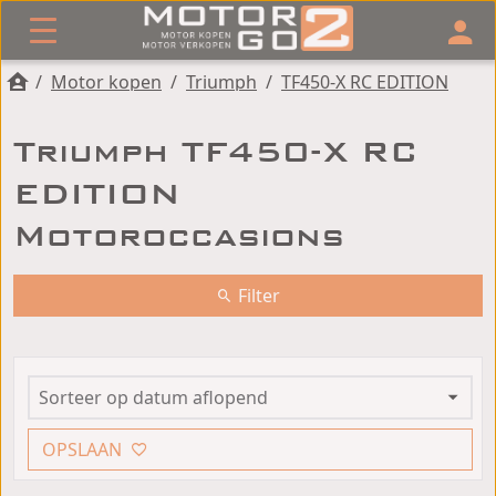
/
Motor kopen
/
Triumph
/
TF450-X RC EDITION
Triumph TF450-X RC
EDITION
Motoroccasions
Filter
OPSLAAN