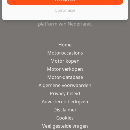
verkopen van motoren makkelijker
dan ooit op het meest veilige en
Customize
gebruiksvriendelijke motor occasion
platform van Nederland.
Home
Motoroccasions
Motor kopen
Motor verkopen
Motor-database
Algemene voorwaarden
Privacy beleid
Adverteren bedrijven
Disclaimer
Cookies
Veel gestelde vragen