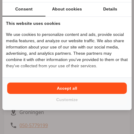
De Speed Triple 1200 RS vertegenwoordigt het
Consent
About cookies
Details
beste wat Triumph te bieden heeft. Een motorfiets
die technologie, prestaties en karakter
This website uses cookies
samenbrengt in een compromisloos pakket.
We use cookies to personalize content and ads, provide social
Speciale Motor2go prijs
media features, and analyze our website traffic. We also share
Interesse?
information about your use of our site with our social media,
Kom langs in onze showroom en ontdek de nieuwe
advertising, and analytics partners. These partners may
Benieuwd naar de speciale Motor2go prijs? Bel
050-
Speed Triple 1200 RS.
combine it with other information you've provided to them or that
5779199
they've collected from your use of their services.
Triumph Groningen
Zakelijke aanbieder
Accept all
Meer advertenties
Customize
Groningen
050-5779199