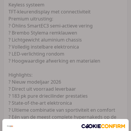
Keyless systeem
TFT-kleurendisplay met connectiviteit
Premium uitrusting:
? Öhlins SmartEC3 semi-actieve vering
? Brembo Stylema remklauwen
? Lichtgewicht aluminium chassis
? Volledig instelbare elektronica
? LED-verlichting rondom
? Hoogwaardige afwerking en materialen
Highlights:
? Nieuw modeljaar 2026
? Direct uit voorraad leverbaar
? 183 pk pure driecilinder prestaties
? State-of-the-art elektronica
? Ultieme combinatie van sportiviteit en comfort
? Eén van de meest complete hypernakeds op de
markt