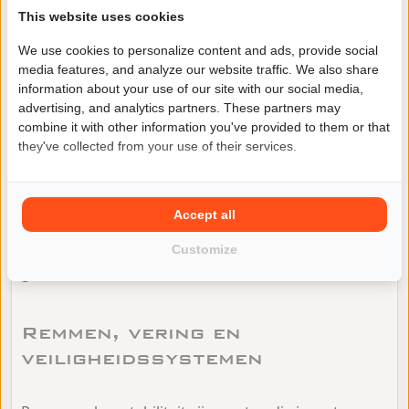
Gewicht, zithouding en
This website uses cookies
comfort
We use cookies to personalize content and ads, provide social
media features, and analyze our website traffic. We also share
information about your use of our site with our social media,
Niet alleen de cijfers, maar vooral het gevoel telt.
advertising, and analytics partners. These partners may
Tijdens een proefrit merk je snel of de balans en het
combine it with other information you've provided to them or that
gewicht passen bij wat jij prettig vindt in de garage,
they've collected from your use of their services.
bij parkeren en in langzaam verkeer. Check ook de
zithoogte en de positie van voetsteunen en stuur,
zodat je houding niet geforceerd is. Comfort wordt
Accept all
daarnaast sterk bepaald door zadel, veringafstelling
en eventuele accessoires die een vorige eigenaar
Customize
gemonteerd heeft.
Remmen, vering en
veiligheidssystemen