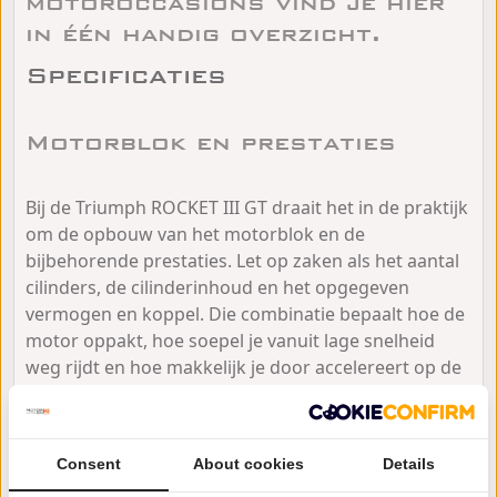
motoroccasions vind je hier
in één handig overzicht.
Specificaties
Motorblok en prestaties
Bij de Triumph ROCKET III GT draait het in de praktijk
om de opbouw van het motorblok en de
bijbehorende prestaties. Let op zaken als het aantal
cilinders, de cilinderinhoud en het opgegeven
vermogen en koppel. Die combinatie bepaalt hoe de
motor oppakt, hoe soepel je vanuit lage snelheid
weg rijdt en hoe makkelijk je door accelereert op de
snelweg. Kijk ook naar de gekozen uitvoering en
eventuele rijmodi als die erop zitten, omdat dat
invloed kan hebben op de gasreactie en het karakter.
Consent
About cookies
Details