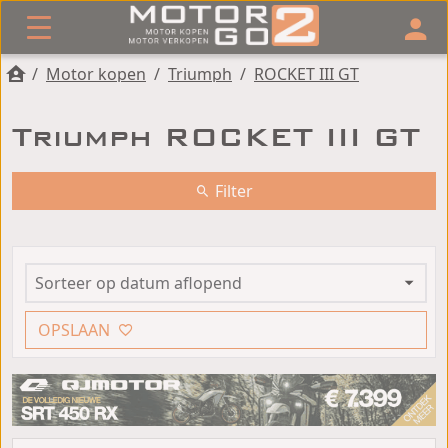
/
Motor kopen
/
Triumph
/
ROCKET III GT
Triumph ROCKET III GT
Filter
OPSLAAN