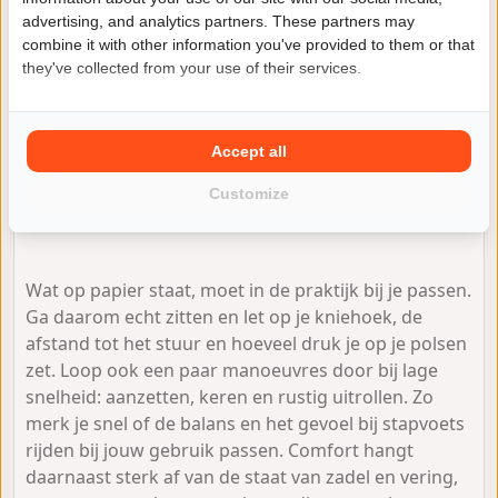
stationair en reageert hij zonder haperen op gas.
advertising, and analytics partners. These partners may
Tijdens een proefrit geeft ook de aandrijflijn veel
combine it with other information you've provided to them or that
informatie: voelt de koppeling gelijkmatig, schakelt
they've collected from your use of their services.
de bak strak en hoor je geen onverklaarbare tikken
of ratels.
Accept all
Gewicht, zithouding en
Customize
comfort
Wat op papier staat, moet in de praktijk bij je passen.
Ga daarom echt zitten en let op je kniehoek, de
afstand tot het stuur en hoeveel druk je op je polsen
zet. Loop ook een paar manoeuvres door bij lage
snelheid: aanzetten, keren en rustig uitrollen. Zo
merk je snel of de balans en het gevoel bij stapvoets
rijden bij jouw gebruik passen. Comfort hangt
daarnaast sterk af van de staat van zadel en vering,