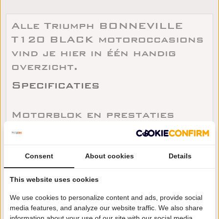
Alle Triumph BONNEVILLE
T120 BLACK motoroccasions
vind je hier in één handig
overzicht.
Specificaties
Motorblok en prestaties
Bij een Triumph BONNEVILLE T120 BLACK wil je de
technische basis van het specifieke exemplaar goed
Consent
About cookies
Details
vastleggen. Denk aan gegevens zoals aantal
cilinders, cilinderinhoud, vermogen en eventueel
This website uses cookies
koppel. Neem die gegevens mee in je vergelijking,
We use cookies to personalize content and ads, provide social
maar kijk vooral ook hoe het motorblok zich
media features, and analyze our website traffic. We also share
gedraagt: start hij koud netjes, loopt hij stabiel
information about your use of our site with our social media,