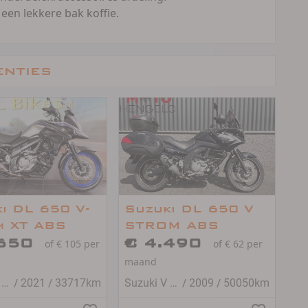
 een lekkere bak koffie.
enties
i DL 650 V-
Suzuki DL 650 V
m XT ABS
STROM ABS
.650
€ 4.490
of € 105 per
of € 62 per
maand
/
/
/
/
Suzuki V STROM 650
2021
33717km
Suzuki V STROM 650
2009
50050km