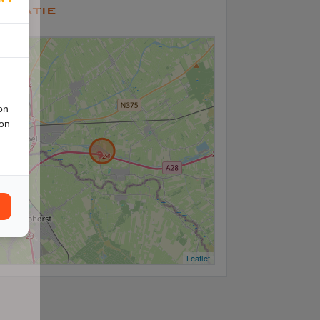
ocatie
+
−
on
ion
Leaflet