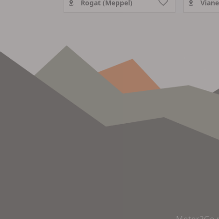
Rogat (Meppel)
Vian
Motor2Go m