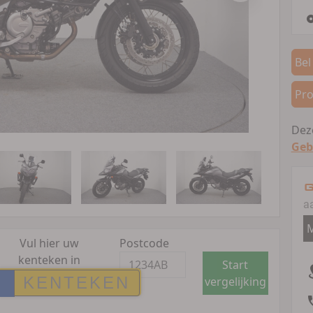
Bel
Pro
Deze
Geb
G
a
M
Vul hier uw
Postcode
kenteken in
Start
vergelijking