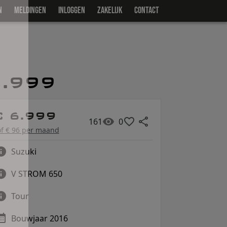
N
MELDINGEN
INLOGGEN
ZAKELIJK
CONTACT
6.999
€ 6.999
161
0
of € 96 per maand
Suzuki
V STROM 650
Tour
Bouwjaar 2016