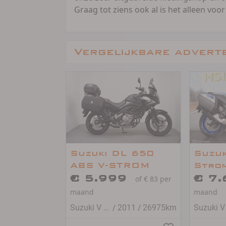
Graag tot ziens ook al is het alleen voor
Vergelijkbare advert
Suzuki DL 650
Suzuk
ABS V-STROM
Stro
€ 5.999
€ 7
of € 83 per
maand
maand
/
/
Suzuki V STROM 650
2011
26975km