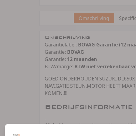
Omschrijving
Specifi
Omschrijving
Garantielabel:
BOVAG Garantie (12 ma
Garantie:
BOVAG
Garantie:
12 maanden
BTW/marge:
BTW niet verrekenbaar v
GOED ONDERHOUDEN SUZUKI DL650XT
NAVIGATIE STEUN.MOTOR HEEFT MAA
KOMEN.!!!
Bedrijfsinformatie
.
Wij hebben vaste verkoopprijzen, echter 
12 maanden volledige BOVAG garantie (