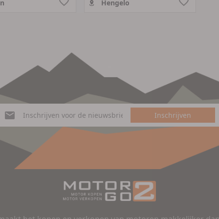
en
Hengelo
Inschrijven
aakt het kopen en verkopen van motoren makkelijker dan 