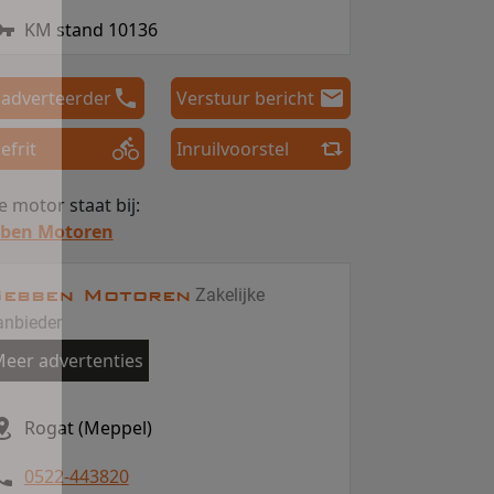
KM stand 10136
 adverteerder
Verstuur bericht
efrit
Inruilvoorstel
 motor staat bij:
ben Motoren
ebben Motoren
Zakelijke
anbieder
eer advertenties
Rogat (Meppel)
0522-443820