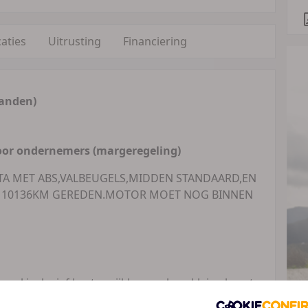
caties
Uitrusting
Financiering
anden)
oor ondernemers (margeregeling)
A MET ABS,VALBEUGELS,MIDDEN STANDAARD,EN
R 10136KM GEREDEN.MOTOR MOET NOG BINNEN
wel inclusief kosten rijklaar maken, kleine beurt,
Indien van toepassing), tenaamstellingskosten,