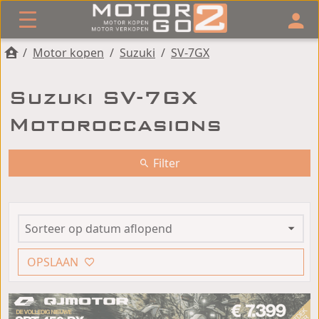
/
Motor kopen
/
Suzuki
/
SV-7GX
Suzuki SV-7GX
Motoroccasions
Filter
OPSLAAN