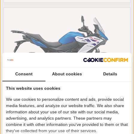
Consent
About cookies
Details
This website uses cookies
Suzuki SV-7GX
We use cookies to personalize content and ads, provide social
media features, and analyze our website traffic. We also share
€ 9.499
of € 131 per maand
information about your use of our site with our social media,
/
/
Suzuki SV-7GX
2026
km
advertising, and analytics partners. These partners may
combine it with other information you've provided to them or that
Amsterdam
they've collected from your use of their services.