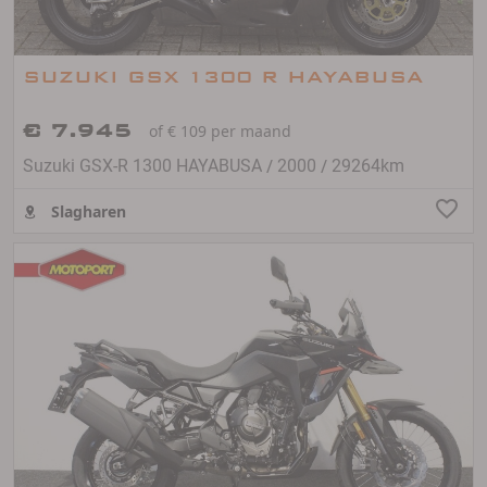
SUZUKI GSX 1300 R HAYABUSA
€ 7.945
of € 109 per maand
/
/
Suzuki GSX-R 1300 HAYABUSA
2000
29264km
Slagharen