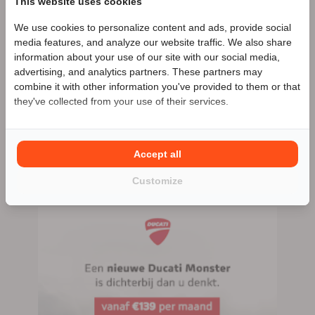
This website uses cookies
We use cookies to personalize content and ads, provide social
Speciale Motor2go prijs
media features, and analyze our website traffic. We also share
Motoport Leek
Zakelijke aanbieder
information about your use of our site with our social media,
advertising, and analytics partners. These partners may
Meer advertenties
Benieuwd naar de speciale Motor2go prijs? Bel
combine it with other information you've provided to them or that
0594-511349
they've collected from your use of their services.
Leek
0594-511349
Accept all
154 advertenties (154 actief)
Customize