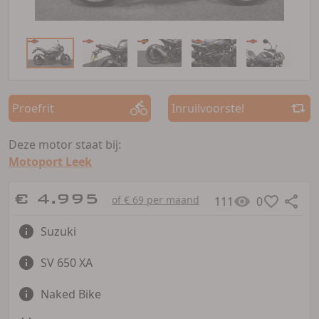
Proefrit
Inruilvoorstel
Deze motor staat bij:
Motoport Leek
€ 4.995
of € 69 per maand
111
0
Suzuki
SV 650 XA
Naked Bike