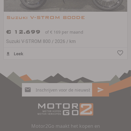
Suzuki V-STROM 800DE
€ 12.699
of € 169 per maand
/
/
Suzuki V-STROM 800
2026
km
Leek
Motor2Go maakt het kopen en