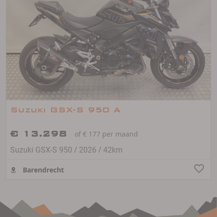
Suzuki GSX-S 950 A
€ 13.298
of € 177 per maand
/
/
Suzuki GSX-S 950
2026
42km
Barendrecht