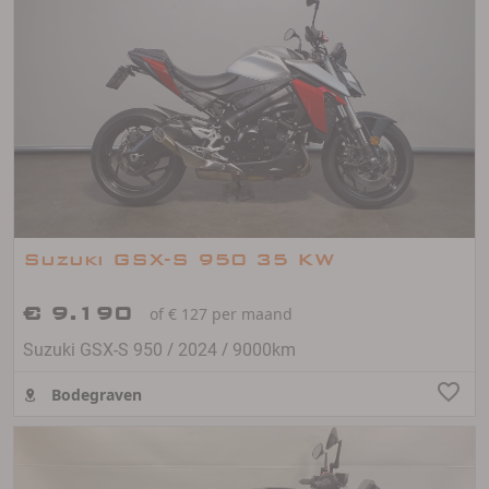
Suzuki GSX-S 950 35 KW
€ 9.190
of € 127 per maand
/
/
Suzuki GSX-S 950
2024
9000km
Bodegraven