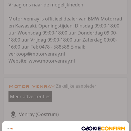
Vraag ons naar de mogelijkheden
Motor Venray is officieel dealer van BMW Motorrad
en Kawasaki. Openingstijden: Dinsdag 09:00-18:00
uur Woensdag 09:00-18:00 uur Donderdag 09:00-
18:00 uur Vrijdag 09:00-18:00 uur Zaterdag 09:00-
16:00 uur. Tel: 0478 - 588588 E-mail:
verkoop@motorvenray.nl
Website: www.motorvenray.nl
Motor Venray
Zakelijke aanbieder
Meer advertenties
Venray (Oostrum)
0478 588 588