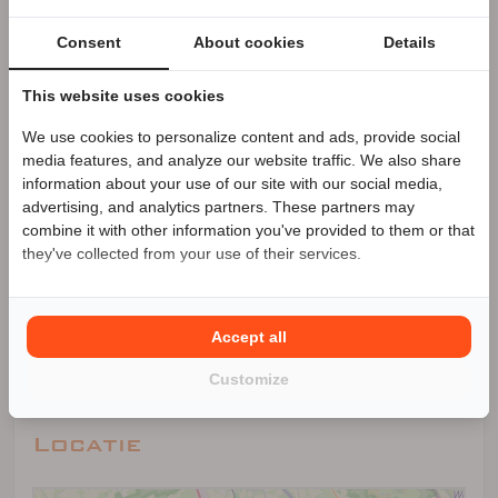
162 advertenties (162 actief)
Consent
About cookies
Details
This website uses cookies
We use cookies to personalize content and ads, provide social
Speciale Motor2go prijs
media features, and analyze our website traffic. We also share
information about your use of our site with our social media,
advertising, and analytics partners. These partners may
Benieuwd naar de speciale Motor2go prijs? Bel
0478
combine it with other information you've provided to them or that
588 588
they've collected from your use of their services.
Accept all
Customize
Locatie