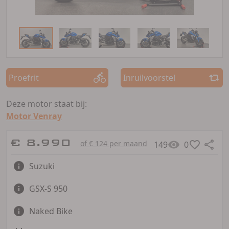
Proefrit
Inruilvoorstel
Deze motor staat bij:
Motor Venray
€ 8.990
of € 124 per maand
149
0
Suzuki
GSX-S 950
Naked Bike