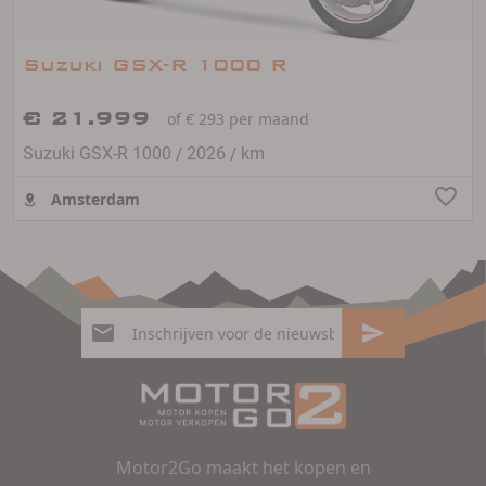
Suzuki GSX-R 1000 R
€ 21.999
of € 293 per maand
/
/
Suzuki GSX-R 1000
2026
km
Amsterdam
Motor2Go maakt het kopen en