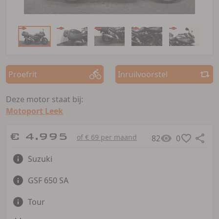
Proefrit
Inruilvoorstel
Deze motor staat bij:
Motoport Leek
€ 4.995
of € 69 per maand
82
0
Suzuki
GSF 650 SA
Tour