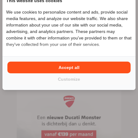
This website uses cookies
We use cookies to personalize content and ads, provide social
Speciale Motor2go prijs
media features, and analyze our website traffic. We also share
Motoport Leek
Zakelijke aanbieder
information about your use of our site with our social media,
advertising, and analytics partners. These partners may
Meer advertenties
Benieuwd naar de speciale Motor2go prijs? Bel
combine it with other information you've provided to them or that
0594-511349
they've collected from your use of their services.
Leek
0594-511349
Accept all
147 advertenties (147 actief)
Customize