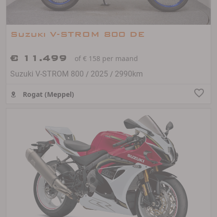
Suzuki V-STROM 800 DE
€ 11.499
of € 158 per maand
/
/
Suzuki V-STROM 800
2025
2990km
Rogat (Meppel)