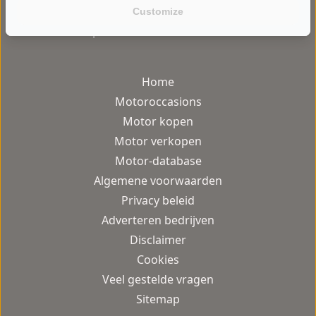
Customize
gebruiksvriendelijke motor occasion
platform van Nederland.
Home
Motoroccasions
Motor kopen
Motor verkopen
Motor-database
Algemene voorwaarden
Privacy beleid
Adverteren bedrijven
Disclaimer
Cookies
Veel gestelde vragen
Sitemap