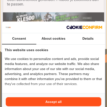
te passen.
Consent
About cookies
Details
This website uses cookies
We use cookies to personalize content and ads, provide social
media features, and analyze our website traffic. We also share
information about your use of our site with our social media,
advertising, and analytics partners. These partners may
combine it with other information you've provided to them or that
they've collected from your use of their services.
Motor2Go maakt het kopen en
verkopen van motoren makkelijker
Accept all
dan ooit op het meest veilige en