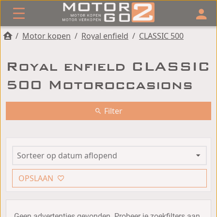
/
Motor kopen
/
Royal enfield
/
CLASSIC 500
Royal enfield CLASSIC
500 Motoroccasions
Filter
OPSLAAN
Geen advertenties gevonden. Probeer je zoekfilters aan