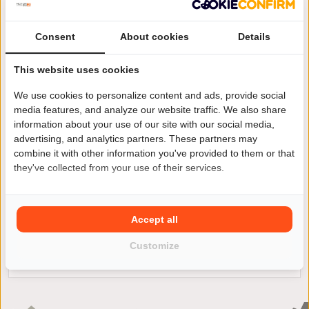
Venlo
Consent
About cookies
Details
This website uses cookies
We use cookies to personalize content and ads, provide social
media features, and analyze our website traffic. We also share
Jij wilt een andere motor kopen? Kies je voor een Rewaco
FX6 V-Twin Harley Trike dan ben je niet alleen verzekerd
information about your use of our site with our social media,
van kwaliteit maar ook van veel rijplezier. Vind jouw
advertising, and analytics partners. These partners may
Rewaco FX6 V-Twin Harley Trike motoroccasion
combine it with other information you've provided to them or that
eenvoudig en snel in ons ruime aanbod van zowel
they've collected from your use of their services.
particulieren als ook motorzaken.
Accept all
Customize