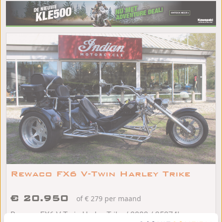
Rewaco FX6 V-Twin Harley Trike
€ 20.950
of € 279 per maand
/
/
Rewaco FX6 V-Twin Harley Trike
2008
35274km