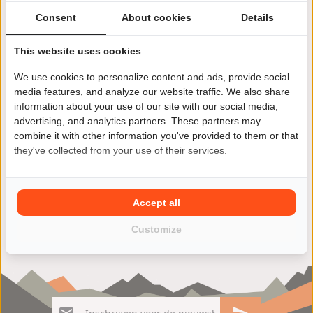
Consent
About cookies
Details
This website uses cookies
We use cookies to personalize content and ads, provide social
Jij wilt een andere motor kopen? Kies je voor een Mutt
media features, and analyze our website traffic. We also share
Hilts 250 dan ben je niet alleen verzekerd van kwaliteit
information about your use of our site with our social media,
maar ook van veel rijplezier. Vind jouw Mutt Hilts 250
advertising, and analytics partners. These partners may
motoroccasion eenvoudig en snel in ons ruime aanbod
combine it with other information you've provided to them or that
van zowel particulieren als ook motorzaken.
they've collected from your use of their services.
Accept all
Customize