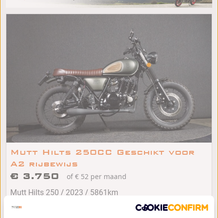
Mutt Hilts 250CC Geschikt voor
A2 rijbewijs
€ 3.750
of € 52 per maand
/
/
Mutt Hilts 250
2023
5861km
Alphen aan den Rijn