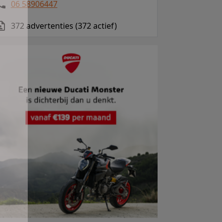
06 58906447
372 advertenties (372 actief)