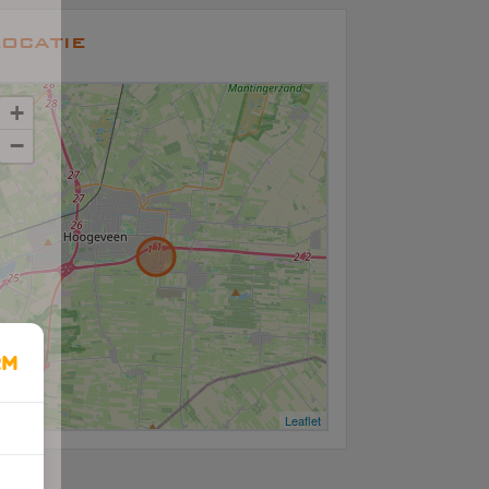
ocatie
+
−
Leaflet