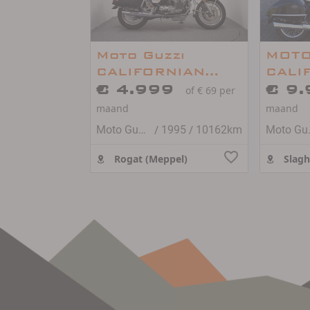
Moto Guzzi
MOTO
CALIFORNIAN
CALI
1100
€ 4.999
TOUR
€ 9
of € 69 per
maand
maand
/
/
Moto Guzzi California
1995
10162km
Moto 
Rogat (Meppel)
Slagh