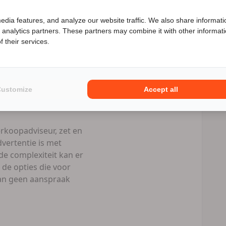
Speciale Motor2go prijs
edia features, and analyze our website traffic. We also share informati
d analytics partners. These partners may combine it with other informat
enieuwd naar de speciale Motor2go prijs? Bel
06 58906447
l prive als
 their services.
Numotorrijden.nl
Customize
Accept all
eld/ per bank +
rkoopadviseur, zet en
vertentie is met
e complexiteit kan er
 de opties die voor
 kan geen aanspraak