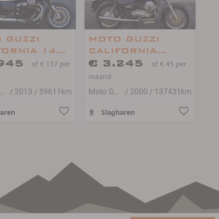
 GUZZI
MOTO GUZZI
FORNIA 1400
CALIFORNIA
ING
.945
JACKAL
€ 3.245
of € 137 per
of € 45 per
maand
/
/
/
/
Guzzi California
2013
59611km
Moto Guzzi California
2000
137431km
aren
Slagharen