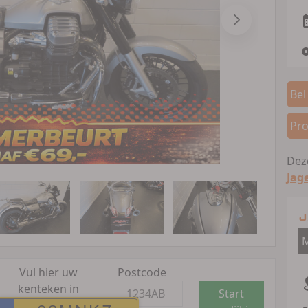
Bel
Pro
Deze
Jag
J
M
Vul hier uw
Postcode
kenteken in
Start