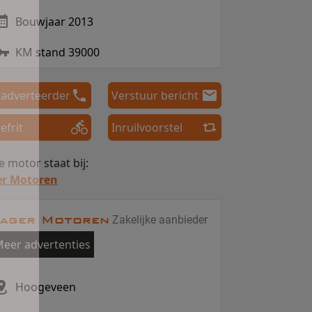
Bouwjaar 2013
KM stand 39000
 adverteerder
Verstuur bericht
efrit
Inruilvoorstel
 motor staat bij:
er Motoren
ager Motoren
Zakelijke aanbieder
eer advertenties
Hoogeveen