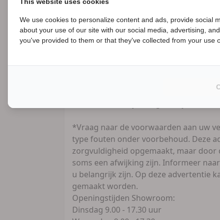
This website uses cookies
Financiering:
We use cookies to personalize content and ads, provide social m
about your use of our site with our social media, advertising, an
B
- Verschillende mogelijkheden voor zowe
you've provided to them or that they've collected from your use of
zakelijk.
- Kijk snel voor alle mogelijkheden op 
Uw motor VERKOPEN?
Vertrouwd en zonder zorgen, Contant g
officieel RDW vrijwaringsbewijs.
*Vraag naar de voorwaarden aan uw ve
type fouten onder voorbehoud. Deze ad
zorgvuldigheid opgemaakt, maar door d
soms een afwijking zijn. Informeer naar
u belangrijk zijn. Op deze advertentie
gemaakt worden.
Openingstijden Showroom:
Dinsdag 9.00 - 17.30 uur