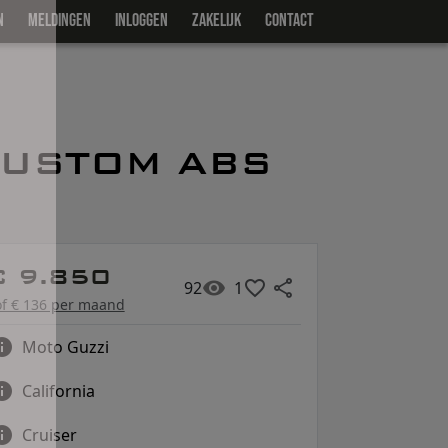
N
MELDINGEN
INLOGGEN
ZAKELIJK
CONTACT
CUSTOM ABS
€ 9.850
92
1
of € 136 per maand
Moto Guzzi
California
Cruiser