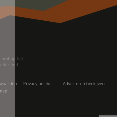
ooit op het
Nederland.
rwaarden
Privacy beleid
Adverteren bedrijven
emap