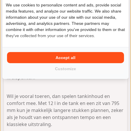
We use cookies to personalize content and ads, provide social
media features, and analyze our website traffic. We also share
Voor woon-werk is de Mash Black Seven 125 vooral
information about your use of our site with our social media,
interessant als je een motor zoekt die licht aanvoelt
advertising, and analytics partners. These partners may
en praktisch blijft in druk verkeer. Het vernieuwde
combine it with other information you've provided to them or that
dashboard geeft je de info die je tijdens het rijden
they've collected from your use of their services.
nodig hebt, terwijl de elektronische benzine
inspuiting (Euro5) bijdraagt aan een nette,
gelijkmatige loop. Ook het ABS remsysteem is een
Accept all
pluspunt als je vaak rijdt in omstandigheden die niet
Customize
altijd ideaal zijn, zoals regen of gladde belijning op
kruispunten.
Wil je vooral toeren, dan spelen tankinhoud en
comfort mee. Met 12 l in de tank en een zit van 795
mm kun je makkelijk langere stukken plannen, zeker
als je houdt van een ontspannen tempo en een
klassieke uitstraling.