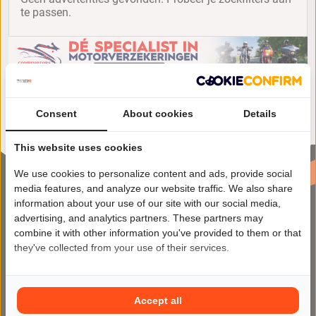
te passen.
Consent
About cookies
Details
This website uses cookies
We use cookies to personalize content and ads, provide social
media features, and analyze our website traffic. We also share
information about your use of our site with our social media,
advertising, and analytics partners. These partners may
combine it with other information you've provided to them or that
they've collected from your use of their services.
Motor2Go maakt het kopen en
verkopen van motoren makkelijker
Accept all
dan ooit op het meest veilige en