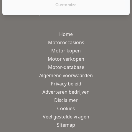
Customize
gebruiksvriendelijke motor occasion
platform van Nederland.
Home
Motoroccasions
Motor kopen
Motor verkopen
Motor-database
Algemene voorwaarden
Privacy beleid
Adverteren bedrijven
Disclaimer
Cookies
Veel gestelde vragen
Sitemap