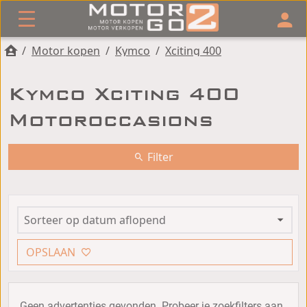
/
Motor kopen
/
Kymco
/
Xciting 400
Kymco Xciting 400
Motoroccasions
Filter
OPSLAAN
Geen advertenties gevonden. Probeer je zoekfilters aan