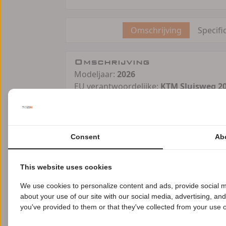
Omschrijving
Specifi
Omschrijving
Modeljaar:
2026
EU verantwoordelijke:
KTM Sluisweg 20
www.ktm.com/nl/ info@KTM.nl
2026 KTM 390 Enduro R
Consent
Ab
Wanneer je de ultieme route tussen pun
elke weg. Met zijn uitzonderlijk lichte 
zowel asfalt als onverharde paden is de
This website uses cookies
dagelijkse woon-werkroute.
We use cookies to personalize content and ads, provide social m
about your use of our site with our social media, advertising, an
B
Uitgerust met geavanceerde rijhulpsyst
you've provided to them or that they've collected from your use of
enduro geïnspireerde styling, vormt d