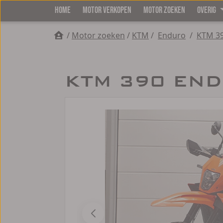
HOME
MOTOR VERKOPEN
MOTOR ZOEKEN
OVERIG
/
Motor zoeken
/
KTM
/
Enduro
/
KTM 3
KTM 390 END