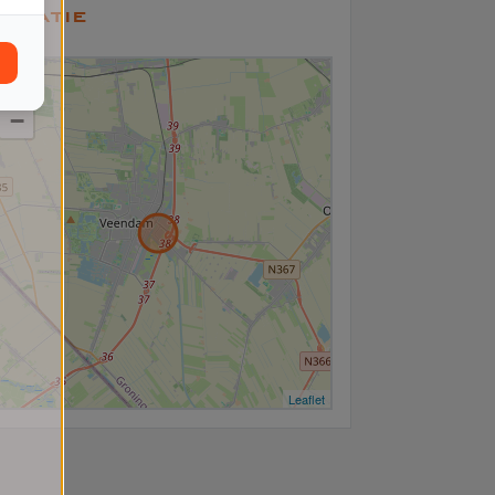
ocatie
+
−
Leaflet