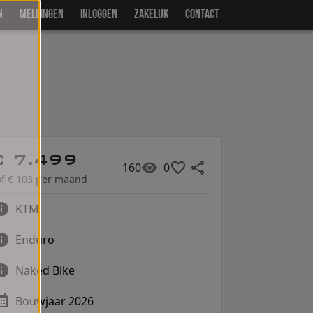
N
MELDINGEN
INLOGGEN
ZAKELIJK
CONTACT
€ 7.499
160
0
of € 103 per maand
KTM
Enduro
Naked Bike
Bouwjaar 2026