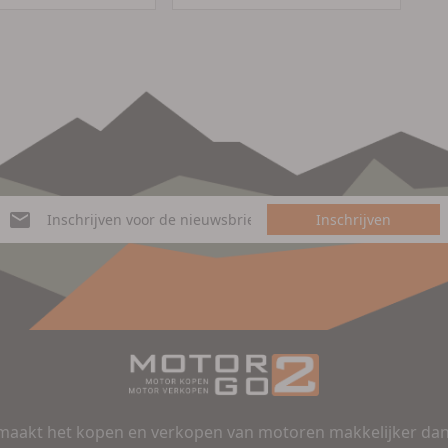
Inschrijven
aakt het kopen en verkopen van motoren makkelijker dan 