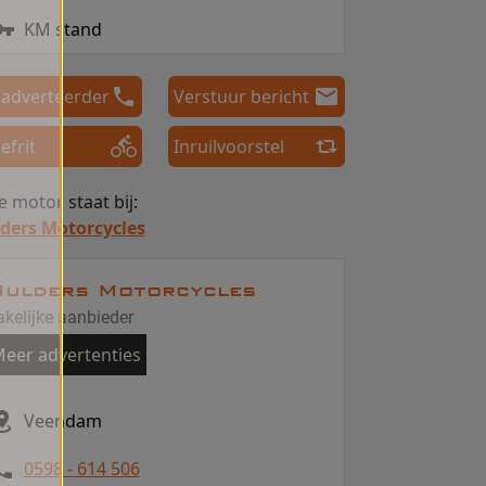
KM stand
 adverteerder
Verstuur bericht
efrit
Inruilvoorstel
 motor staat bij:
ders Motorcycles
ulders Motorcycles
akelijke aanbieder
eer advertenties
Veendam
0598 - 614 506