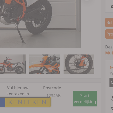
Bel
Pro
Deze
Mul
M
Z
M
Vul hier uw
Postcode
kenteken in
Start
vergelijking