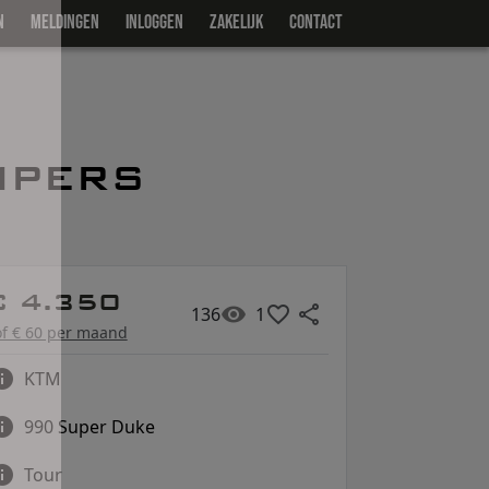
N
MELDINGEN
INLOGGEN
ZAKELIJK
CONTACT
MPERS
€ 4.350
136
1
of € 60 per maand
KTM
990 Super Duke
Tour