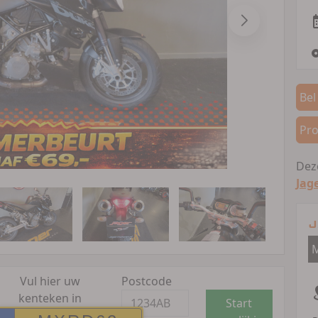
Bel
Pro
Deze
Jag
J
M
Vul hier uw
Postcode
kenteken in
Start