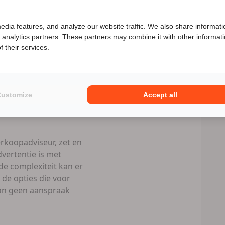
Speciale Motor2go prijs
edia features, and analyze our website traffic. We also share informati
d analytics partners. These partners may combine it with other informat
enieuwd naar de speciale Motor2go prijs? Bel
06 58906447
l prive als
 their services.
Numotorrijden.nl
Customize
Accept all
eld/ per bank +
rkoopadviseur, zet en
vertentie is met
e complexiteit kan er
 de opties die voor
 kan geen aanspraak