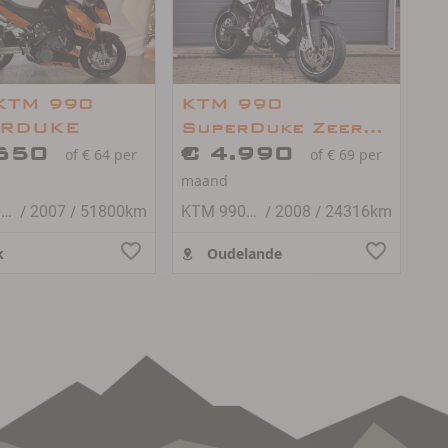
KTM 990
KTM 990
RDUKE
SuperDuke Zeer
.650
nette motor!
€ 4.990
of € 64 per
of € 69 per
maand
/
/
/
/
KTM 990 Super Duke
2007
51800km
KTM 990 Super Duke
2008
24316km
k
Oudelande