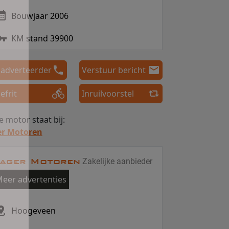
Bouwjaar 2006
KM stand 39900
 adverteerder
Verstuur bericht
efrit
Inruilvoorstel
 motor staat bij:
er Motoren
ager Motoren
Zakelijke aanbieder
eer advertenties
Hoogeveen