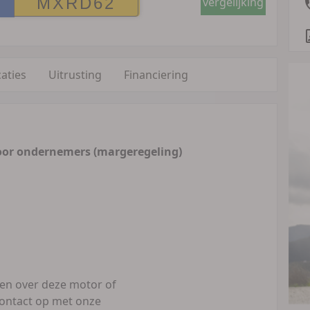
vergelijking
caties
Uitrusting
Financiering
oor ondernemers (margeregeling)
gen over deze motor of
ontact op met onze