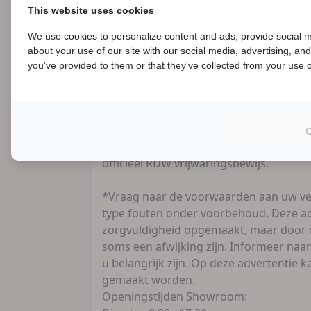
This website uses cookies
keuze!!
We use cookies to personalize content and ads, provide social m
Financiering:
about your use of our site with our social media, advertising, an
B
- Verschillende mogelijkheden voor zowe
you've provided to them or that they've collected from your use of
zakelijk.
- Kijk snel voor alle mogelijkheden op 
Uw motor VERKOPEN?
Vertrouwd en zonder zorgen, Contant g
officieel RDW vrijwaringsbewijs.
*Vraag naar de voorwaarden aan uw ve
type fouten onder voorbehoud. Deze ad
zorgvuldigheid opgemaakt, maar door d
soms een afwijking zijn. Informeer naar
u belangrijk zijn. Op deze advertentie
gemaakt worden.
Openingstijden Showroom: