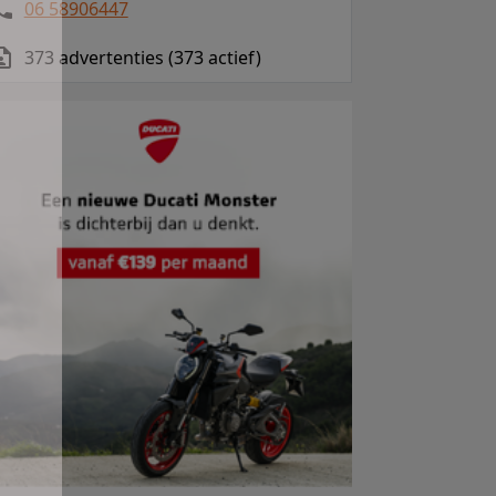
06 58906447
373 advertenties (373 actief)