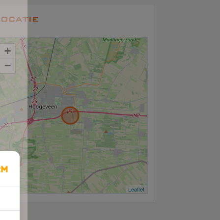
ocatie
+
−
Leaflet