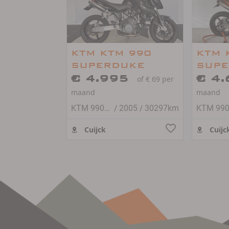
KTM KTM 990
KTM 
SUPERDUKE
SUPE
€ 4.995
€ 4
of € 69 per
maand
maand
/
/
KTM 990 Super Duke
2005
30297km
Cuijck
Cuijc