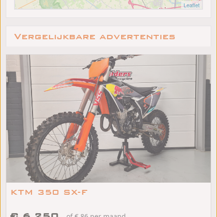
Leaflet
Vergelijkbare advertenties
KTM 350 SX-F
€ 6.250
of € 86 per maand