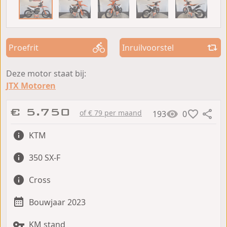
Proefrit
Inruilvoorstel
Deze motor staat bij:
JTX Motoren
€ 5.750
of € 79 per maand
193
0
KTM
350 SX-F
Cross
Bouwjaar 2023
KM stand