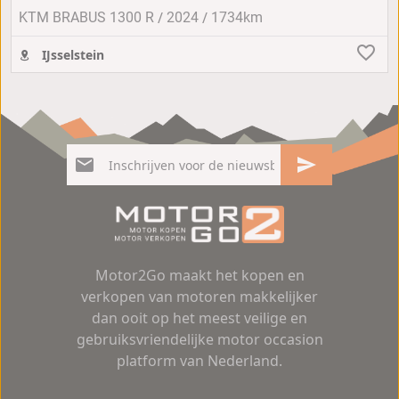
/
/
KTM BRABUS 1300 R
2024
1734km
IJsselstein
Motor2Go maakt het kopen en
verkopen van motoren makkelijker
dan ooit op het meest veilige en
gebruiksvriendelijke motor occasion
platform van Nederland.