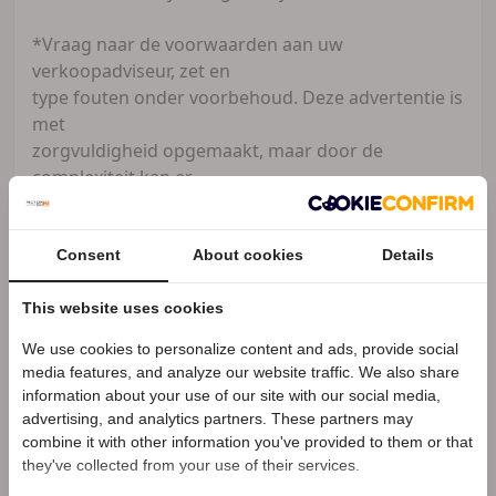
*Vraag naar de voorwaarden aan uw
verkoopadviseur, zet en
type fouten onder voorbehoud. Deze advertentie is
met
zorgvuldigheid opgemaakt, maar door de
complexiteit kan er
soms een afwijking zijn. Informeer naar de opties
die voor
u belangrijk zijn. Op deze advertentie kan geen
Consent
About cookies
Details
aanspraak
gemaakt worden.
This website uses cookies
Openingstijden Showroom:
We use cookies to personalize content and ads, provide social
Speciale Motor2go prijs
Dinsdag 9.00 - 17.30 uur
media features, and analyze our website traffic. We also share
Woensdag 9.00 - 17.30 uur
information about your use of our site with our social media,
Donderdag 9.00 - 17.30 uur
advertising, and analytics partners. These partners may
Benieuwd naar de speciale Motor2go prijs? Bel
06
Vrijdag 9.00 - 17.30 uur
combine it with other information you've provided to them or that
58906447
they've collected from your use of their services.
Zaterdag 9.00 - 16.00 uur
*Zondag & Maandag gesloten