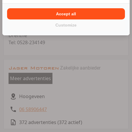
Bezoekadres:
Accept all
Buitenvaart 1214
Customize
7905 SG Hoogeveen
Drenthe
Tel: 0528-234149
Jager Motoren
Zakelijke aanbieder
Meer advertenties
Hoogeveen
06 58906447
372 advertenties (372 actief)