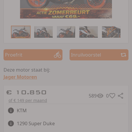
Proefrit
Inruilvoorstel
Deze motor staat bij:
Jager Motoren
€ 10.850
589
0
of € 149 per maand
KTM
1290 Super Duke