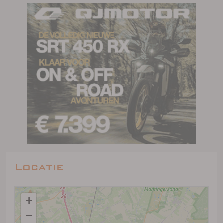
Locatie
+
−