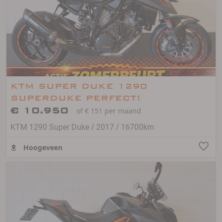
KTM SUPER DUKE 1290
SUPERDUKE PERFECT!
€ 10.950
of € 151 per maand
/
/
KTM 1290 Super Duke
2017
16700km
Hoogeveen