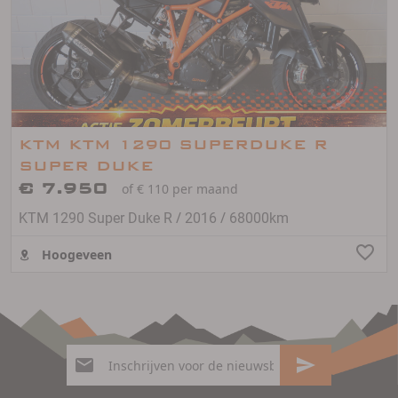
KTM KTM 1290 SUPERDUKE R
SUPER DUKE
€ 7.950
of € 110 per maand
/
/
KTM 1290 Super Duke R
2016
68000km
Hoogeveen