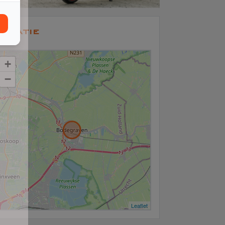
ocatie
+
−
Leaflet