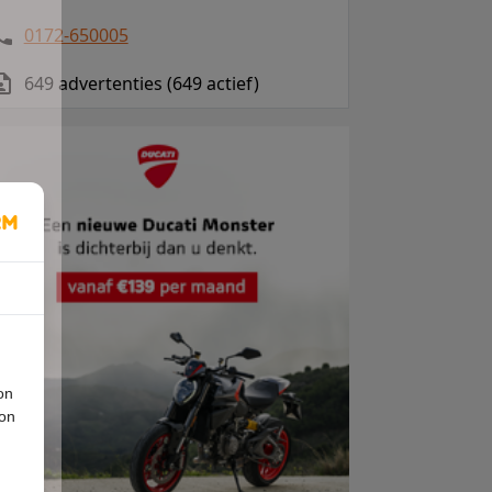
0172-650005
649 advertenties (649 actief)
on
ion