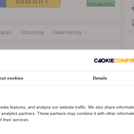
vergelijking
caties
Uitrusting
Financiering
anden)
out cookies
Details
oor ondernemers (margeregeling)
ycle AG Achterbroek 11 unit 8 6596 MP Milsbeek,
nl
Speciale Motor2go prijs
edhart Motoren ingeruild van eerste eigenaar.
edia features, and analyze our website traffic. We also share informati
d analytics partners. These partners may combine it with other informat
enieuwd naar de speciale Motor2go prijs? Bel
0172-650005
 their services.