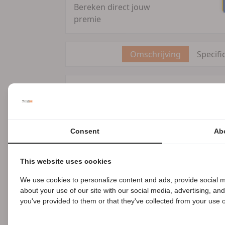
Bereken direct jouw
premie
Omschrijving
Specifi
Omschrijving
Modeljaar:
2021
GVW:
215 kg
Garantielabel:
BOVAG Garantie (12 ma
Consent
Ab
BTW/marge:
BTW niet verrekenbaar v
EU verantwoordelijke: KTM Sportmotorc
DE 0485-232240 www.ktm.nl info@ktm.
This website uses cookies
Nieuw geleverd en onderhouden door Go
We use cookies to personalize content and ads, provide social m
BTW-Motor. Kleur/model 2020.
about your use of our site with our social media, advertising, an
B
you've provided to them or that they've collected from your use of