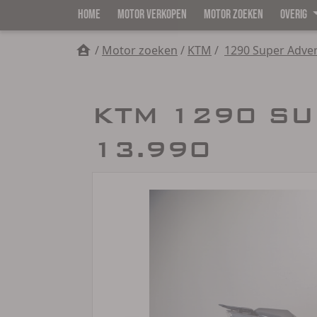
HOME
MOTOR VERKOPEN
MOTOR ZOEKEN
OVERIG
/
Motor zoeken
/
KTM
/
1290 Super Adve
KTM 1290 SU
13.990