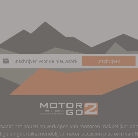
Inschrijven
aakt het kopen en verkopen van motoren makkelijker dan 
lige en gebruiksvriendelijke motor occasion platform van 