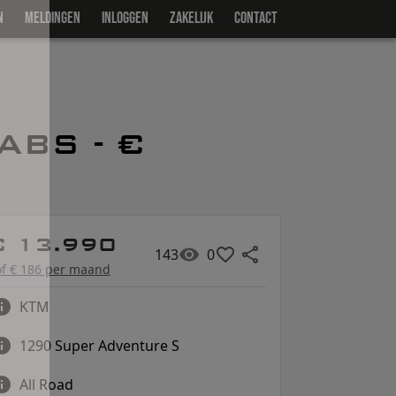
N
MELDINGEN
INLOGGEN
ZAKELIJK
CONTACT
BS - €
€ 13.990
143
0
of € 186 per maand
KTM
1290 Super Adventure S
All Road