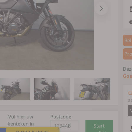
Bel
Pro
Deze
Goe
G
a
M
Vul hier uw
Postcode
kenteken in
Start