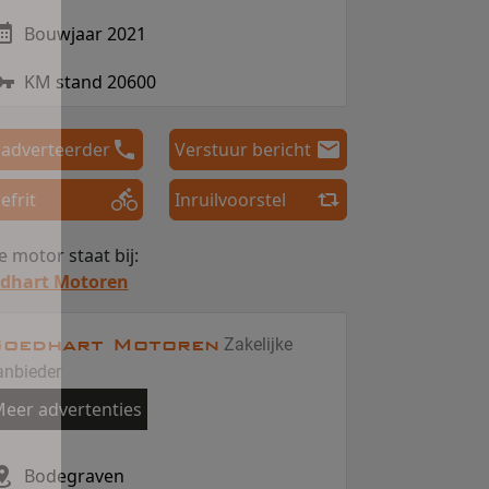
Bouwjaar 2021
KM stand 20600
 adverteerder
Verstuur bericht
efrit
Inruilvoorstel
 motor staat bij:
dhart Motoren
oedhart Motoren
Zakelijke
anbieder
eer advertenties
Bodegraven