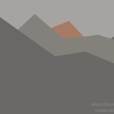
Motor2Go m
meest vei