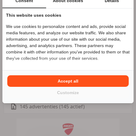
Consent
About cookies
Details
terecht. Kijk voor de voorwaarden op de
verhuursite.
This website uses cookies
Kom eens langs in onze mooie en zeer complete
showroom. En .. de koffie staat klaar.
We use cookies to personalize content and ads, provide social
Speciale Motor2go prijs
media features, and analyze our website traffic. We also share
information about your use of our site with our social media,
advertising, and analytics partners. These partners may
Benieuwd naar de speciale Motor2go prijs? Bel
Motoport Leek
Zakelijke aanbieder
combine it with other information you've provided to them or that
0594-511349
they've collected from your use of their services.
Meer advertenties
Leek
Accept all
0594-511349
Customize
145 advertenties (145 actief)