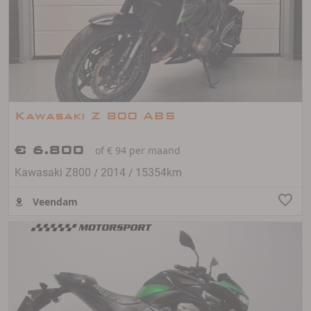
Kawasaki Z 800 ABS
€ 6.800
of € 94 per maand
/
/
Kawasaki Z800
2014
15354km
Veendam