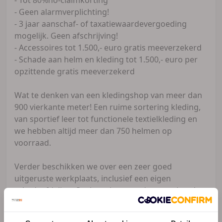
- Geen alarmverplichting!
- 3 jaar aanschaf- of taxatiewaardevergoeding
mogelijk. Geen afschrijving!
- Accessoires tot 1.500,- euro gratis meeverzekerd
- Schade aan helm en kleding tot 1.500,- euro per
opzittende gratis meeverzekerd
Wat te denken van een kledingshop van meer dan
900 vierkante meter! Een ruime sortering kleding,
van sportief leer tot functionele textielkleding en
we hebben altijd meer dan 750 helmen op
voorraad.
Verder beschikken we over een zeer goed
uitgeruste werkplaats, inclusief een eigen
schadeafdeling. Snel service voor de motorbanden,
klaar terwijl je wacht.
Ook voor de verhuur van motoren kun je bij ons