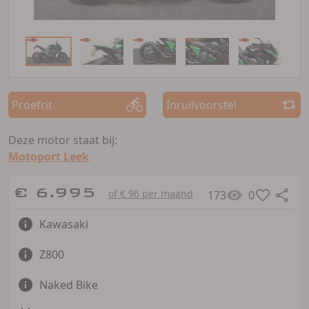
Proefrit
Inruilvoorstel
Deze motor staat bij:
Motoport Leek
€ 6.995
of € 96 per maand
173
0
Kawasaki
Z800
Naked Bike