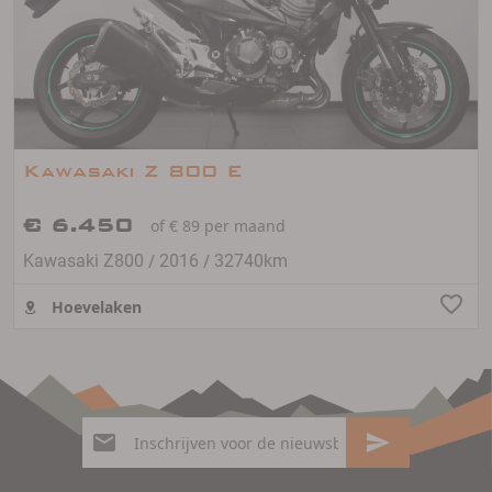
Kawasaki Z 800 E
€ 6.450
of € 89 per maand
/
/
Kawasaki Z800
2016
32740km
Hoevelaken