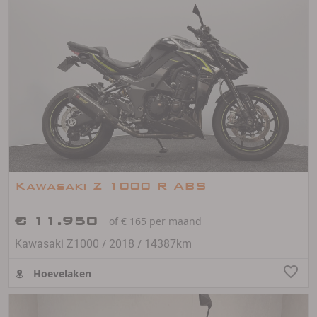
Kawasaki Z 1000 R ABS
€ 11.950
of € 165 per maand
/
/
Kawasaki Z1000
2018
14387km
Hoevelaken