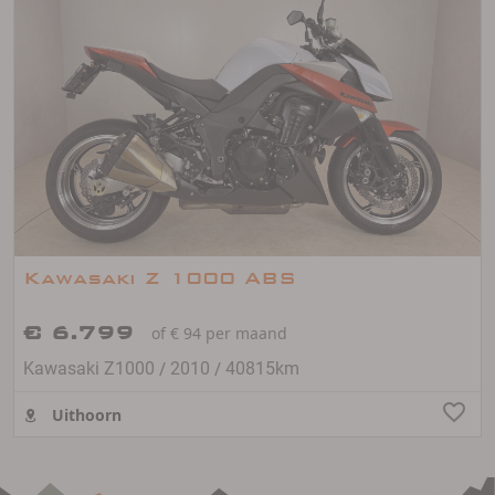
Kawasaki Z 1000 ABS
€ 6.799
of € 94 per maand
/
/
Kawasaki Z1000
2010
40815km
Uithoorn