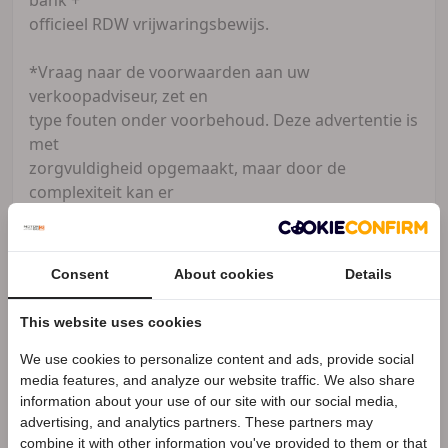
officieel RDW vrijwaringsbewijs.
*Vraag naar de voorwaarden aan uw
verkoopadviseur, zet en
type fouten onder voorbehoud. Deze advertentie is
met
zorgvuldigheid opgemaakt, maar door de
complexiteit kan er
soms een afwijking zijn. Informeer naar de opties
die voor
u belangrijk zijn. Op deze advertentie kan geen
Consent
About cookies
Details
aanspraak
gemaakt worden.
This website uses cookies
Openingstijden Showroom:
Dinsdag 9.00 - 17.30 uur
We use cookies to personalize content and ads, provide social
Speciale Motor2go prijs
media features, and analyze our website traffic. We also share
Woensdag 9.00 - 17.30 uur
information about your use of our site with our social media,
Donderdag 9.00 - 17.30 uur
advertising, and analytics partners. These partners may
Benieuwd naar de speciale Motor2go prijs? Bel
06
Vrijdag 9.00 - 17.30 uur
combine it with other information you've provided to them or that