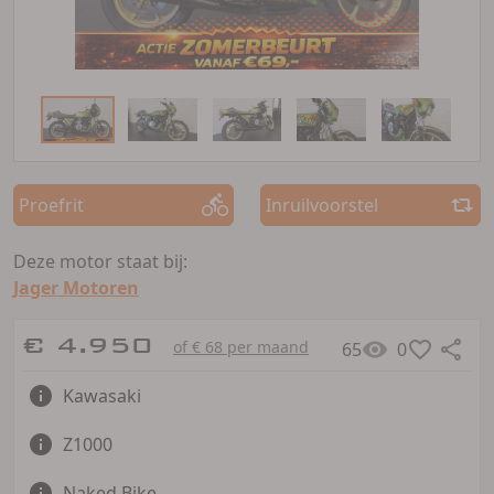
Proefrit
Inruilvoorstel
Deze motor staat bij:
Jager Motoren
€ 4.950
of € 68 per maand
65
0
Kawasaki
Z1000
Naked Bike