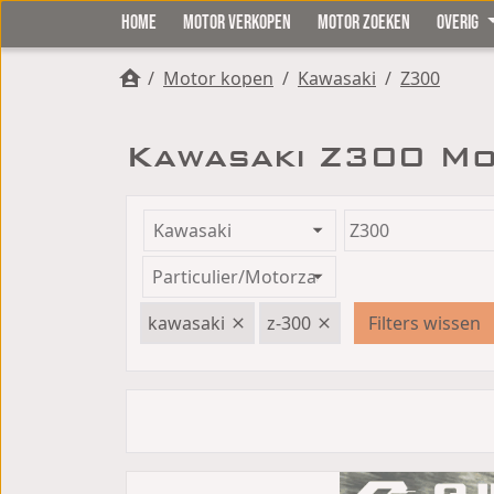
HOME
MOTOR VERKOPEN
MOTOR ZOEKEN
OVERIG
/
Motor kopen
/
Kawasaki
/
Z300
Kawasaki Z300 Mo
kawasaki
z-300
Filters wissen