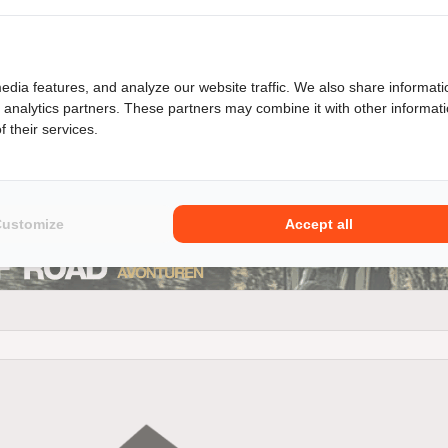
edia features, and analyze our website traffic. We also share informati
d analytics partners. These partners may combine it with other informat
 their services.
een Kawasaki Z300 dan ben je niet alleen verzekerd van kwaliteit
el in ons ruime aanbod van zowel particulieren als ook motor
Customize
Accept all