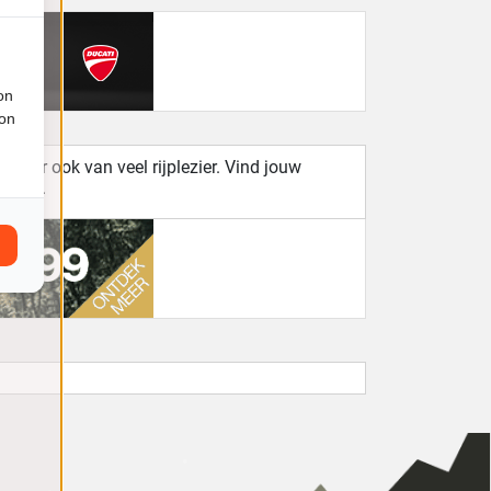
on
ion
 maar ook van veel rijplezier. Vind jouw
zaken.