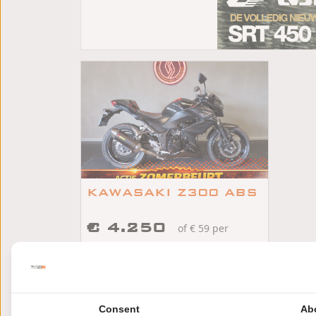
KAWASAKI Z300 ABS
€ 4.250
of € 59 per
maand
/
/
Kawasaki Z300
2016
7800km
Hoogeveen
Consent
Ab