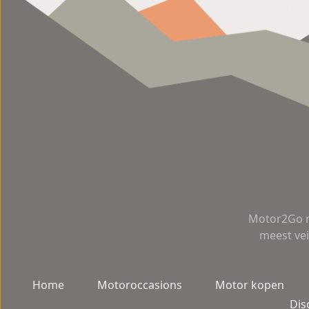
Motor2Go m
meest vei
Home
Motoroccasions
Motor kopen
Dis