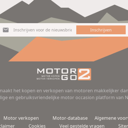
Inschrijven
aakt het kopen en verkopen van motoren makkelijker dan 
lige en gebruiksvriendelijke motor occasion platform van 
Motor verkopen
Motor-database
Algemene voo
claimer
Cookies
Veel gestelde vragen
Sit