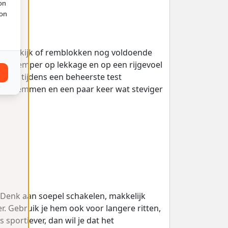
on
ion
nden, kijk of remblokken nog voldoende
chterdemper op lekkage en op een rijgevoel
 alles tijdens een beheerste test
aal remmen en een paar keer wat steviger
 Denk aan soepel schakelen, makkelijk
. Gebruik je hem ook voor langere ritten,
 sportiever, dan wil je dat het