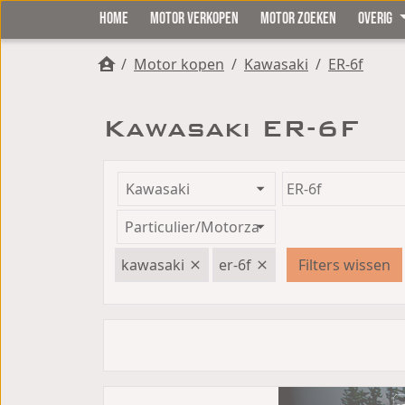
HOME
MOTOR VERKOPEN
MOTOR ZOEKEN
OVERIG
/
Motor kopen
/
Kawasaki
/
ER-6f
Kawasaki ER-6F
kawasaki
er-6f
Filters wissen