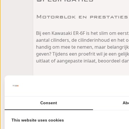
Motorblok en prestaties
Bij een Kawasaki ER-6F is het slim om eerst
aantal cilinders, de cilinderinhoud en het
handig om mee te nemen, maar belangrijker is
geven? Tijdens een proefrit wil je een g
uitlaat of aangepaste inlaat, beoordeel dan
Gewicht, zithouding en c
Of de ER-6F bij je past, merk je vooral aan
het stuur en of je voldoende steun vindt op 
Consent
Ab
niet continu hoeft te corrigeren. Comfort z
nog voldoende steun biedt. Bij Motor2Go k
This website uses cookies
klopt.