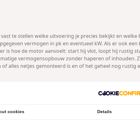
 vast te stellen welke uitvoering je precies bekijkt en welk
 opgegeven vermogen in pk en eventueel kW. Als er ook een k
 hoe de motor aanvoelt: start hij vlot, loopt hij rustig stat
elijkmatige vermogensopbouw zonder haperen of inhouden. Z
 of alles netjes gemonteerd is en of het geheel nog rustig e
omfort
 hoe je erop zit en hoe makkelijk je hem hanteert. Ga erop zi
het zadel. Tijdens rijden wil je dat de motor stabiel blijft b
out cookies
Details
it ook in de staat van de vering en in details zoals een rech
ijken we graag met je mee of eventuele accessoires logisc