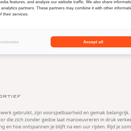
edia features, and analyze our website traffic. We also share informati
d analytics partners. These partners may combine it with other informat
heidssystemen
 their services.
tor voelt. Controleer remschijven op groeven en roestra
stevig blijft als je druk opbouwt. Let bij de voorvork en a
Customize
Accept all
eiligheidssystemen heeft, wil je geen storingslampjes en moet
vat daarom altijd meerdere momenten: rustig rollen, norm
ortief
-werk gebruikt, zijn voorspelbaarheid en gemak belangrijk.
 die zich zonder gedoe laat manoeuvreren in druk verkeer
g en hoe ontspannen je blijft na een uur rijden. Rijd je soms