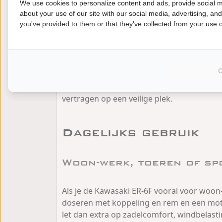
We use cookies to personalize content and ads, provide social m
about your use of our site with our social media, advertising, an
Remmen, vering en veilig
you've provided to them or that they've collected from your use of
Remmen en vering bepalen hoe zeker de mo
materiaal hebben en voel of het remhendel 
dat niet stuitert of na-ijlt. Als de motor v
consequent werken. Een goede proefrit be
vertragen op een veilige plek.
Dagelijks gebruik
Woon-werk, toeren of sp
Als je de Kawasaki ER-6F vooral voor woon
doseren met koppeling en rem en een motor
let dan extra op zadelcomfort, windbelastin