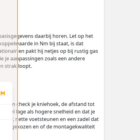
e basisgegevens daarbij horen. Let op het
oppelwaarde in Nm bij staat, is dat
ionair en pakt hij netjes op bij rustig gas
ie je aanpassingen zoals een andere
n strak loopt.
tten en check je kniehoek, de afstand tot
ij zowel lage als hogere snelheid en dat je
t stuur, nette voetsteunen en een zadel dat
h zijn gekozen en of de montagekwaliteit