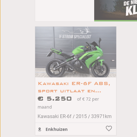
Kawasaki ER-6F ABS,
sport uitlaat en
slechts 32.000 km !
€ 5.250
of € 72 per
maand
/
/
Kawasaki ER-6f
2015
33971km
Enkhuizen