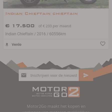
Indian Chieftain chieftain
€ 17.500
of € 233 per maand
/
/
Indian Chieftain
2016
60556km
Venlo
Motor2Go maakt het kopen en