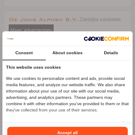
De Jong Alphen B.V.
Zakelijke aanbieder
Meer advertenties
Alphen aan den Rijn
Consent
About cookies
Details
0172 - 49 20 36
This website uses cookies
92 advertenties (92 actief)
We use cookies to personalize content and ads, provide social
Speciale Motor2go prijs
media features, and analyze our website traffic. We also share
information about your use of our site with our social media,
advertising, and analytics partners. These partners may
Benieuwd naar de speciale Motor2go prijs? Bel
0172
combine it with other information you've provided to them or that
- 49 20 36
they've collected from your use of their services.
Accept all