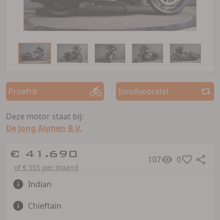
Proefrit
Inruilvoorstel
Deze motor staat bij:
De Jong Alphen B.V.
€ 41.690
107
0
of € 555 per maand
Indian
Chieftain