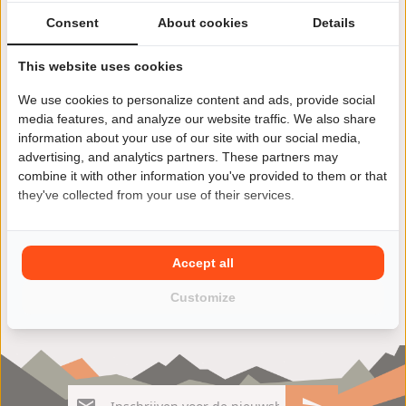
Consent
About cookies
Details
This website uses cookies
We use cookies to personalize content and ads, provide social
Jij wilt een andere motor kopen? Kies je voor een
media features, and analyze our website traffic. We also share
Hyosung GT 650 S dan ben je niet alleen verzekerd van
information about your use of our site with our social media,
kwaliteit maar ook van veel rijplezier. Vind jouw Hyosung
advertising, and analytics partners. These partners may
GT 650 S motoroccasion eenvoudig en snel in ons ruime
combine it with other information you've provided to them or that
aanbod van zowel particulieren als ook motorzaken.
they've collected from your use of their services.
Accept all
Customize