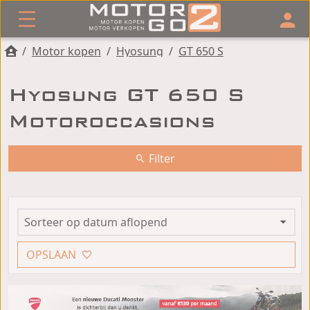
/
Motor kopen
/
Hyosung
/
GT 650 S
Hyosung GT 650 S
Motoroccasions
Filter
OPSLAAN