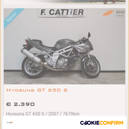
Hyosung GT 650 S
€ 2.390
/
/
Hyosung GT 650 S
2007
7670km
Ambt-Delden