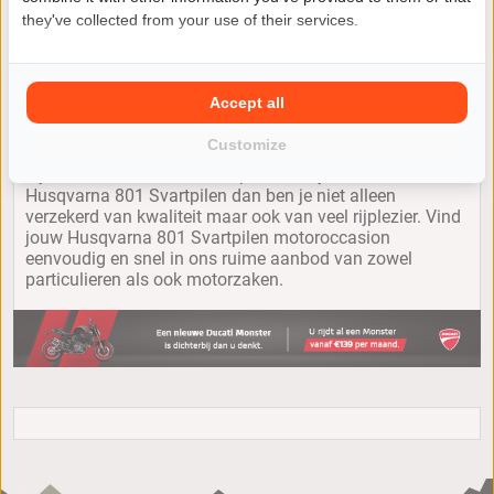
they've collected from your use of their services.
IJsselstein
Accept all
Customize
Jij wilt een andere motor kopen? Kies je voor een
Husqvarna 801 Svartpilen dan ben je niet alleen
verzekerd van kwaliteit maar ook van veel rijplezier. Vind
jouw Husqvarna 801 Svartpilen motoroccasion
eenvoudig en snel in ons ruime aanbod van zowel
particulieren als ook motorzaken.