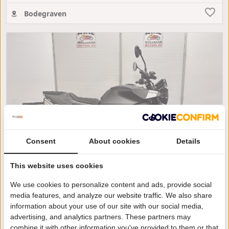
Bodegraven
Consent
About cookies
Details
This website uses cookies
Husqvarna SVARTPILEN 801
We use cookies to personalize content and ads, provide social
media features, and analyze our website traffic. We also share
€ 9.450
of € 130 per maand
information about your use of our site with our social media,
advertising, and analytics partners. These partners may
/
/
Husqvarna 801 Svartpilen
2026
64km
combine it with other information you've provided to them or that