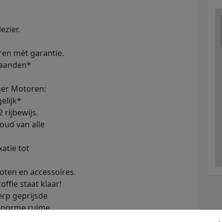
zier.
ren mét garantie.
maanden*
ger Motoren:
elijk*
rijbewijs.
oud van alle
xatie tot
oten en accessoires.
ffie staat klaar!
erp geprijsde
 enorme ruime