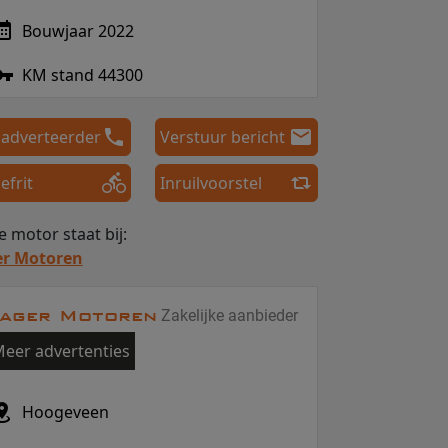
Bouwjaar 2022
KM stand 44300
 adverteerder
Verstuur bericht
efrit
Inruilvoorstel
 motor staat bij:
er Motoren
ager Motoren
Zakelijke aanbieder
eer advertenties
Hoogeveen