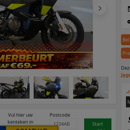
Bel
Pro
Deze
Jag
J
M
Vul hier uw
Postcode
kenteken in
Start