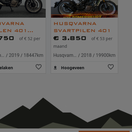
QVARNA
HUSQVARNA
ILEN 401
SVARTPILEN 401
.750
€ 3.850
of € 52 per
of € 53 per
maand
/
/
/
/
Husqvarna 401 Vitpilen
2019
18447km
Husqvarna 401 Svartpilen
2018
19900km
elaken
Hoogeveen