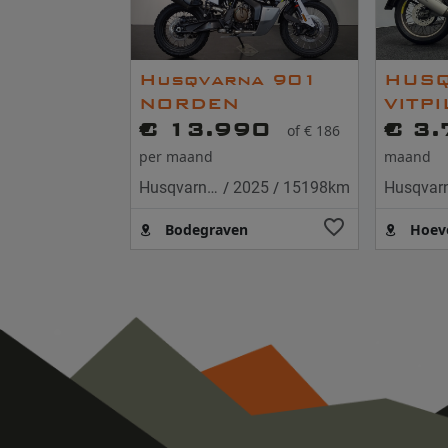
Husqvarna 901
HUS
NORDEN
VITP
€ 13.990
ABS
€ 3
of € 186
per maand
maand
/
/
Husqvarna Norden 901
2025
15198km
Bodegraven
Hoev