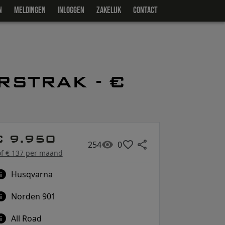
N
MELDINGEN
INLOGGEN
ZAKELIJK
CONTACT
STRAK - €
€ 9.950
254
0
of € 137 per maand
Husqvarna
Norden 901
All Road