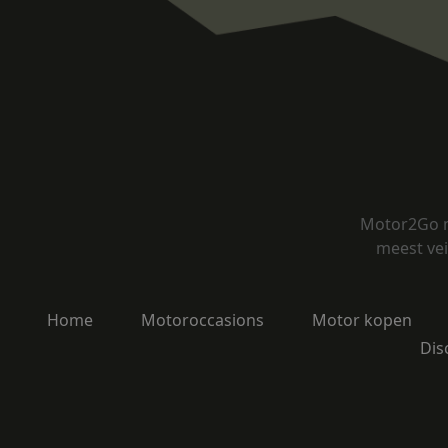
Motor2Go m
meest vei
Home
Motoroccasions
Motor kopen
Dis