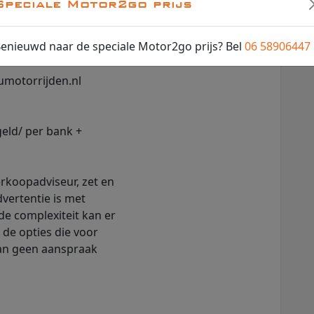
Speciale Motor2go prijs
enieuwd naar de speciale Motor2go prijs? Bel
06 58906447
l prive als
Numotorrijden.nl
eld/ per bank +
rkoopadviseur, zet en
vertentie is met
e complexiteit kan er
 de opties die voor
 kan geen aanspraak