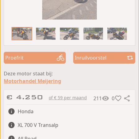
Proefrit
Inruilvoorstel
Deze motor staat bij:
Motorhandel Meijering
€ 4.250
of € 59 per maand
211
0
Honda
XL 700 V Transalp
All Road