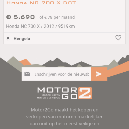
Honda NC 700 X DCT
€ 5.690
of € 78 per maand
/
/
Honda NC 700 X
2012
9519km
Hengelo
Motor2Go maakt het kopen en
verkopen van motoren makkelijker
dan ooit op het meest veilige en