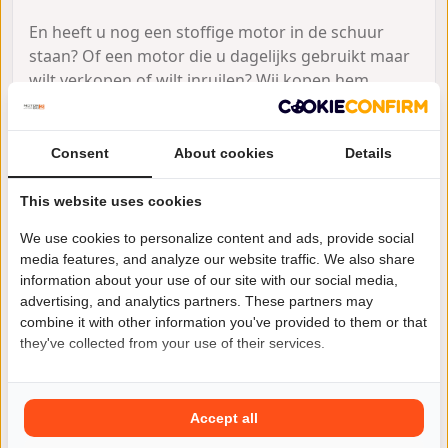
En heeft u nog een stoffige motor in de schuur
staan? Of een motor die u dagelijks gebruikt maar
wilt verkopen of wilt inruilen? Wij kopen hem
graag! Betalen en vrijwaren kan bij u op locatie.
Vaak al binnen 2 dagen afgehandeld en opgehaald.
Consent
About cookies
Details
Tot snel bij ons in Loenen aan de Vecht, op het
terras of in het zo gezellige kantoor!
This website uses cookies
We use cookies to personalize content and ads, provide social
media features, and analyze our website traffic. We also share
information about your use of our site with our social media,
Motorhandel Meijering
Zakelijke
advertising, and analytics partners. These partners may
aanbieder
combine it with other information you've provided to them or that
Meer advertenties
they've collected from your use of their services.
Loenersloot
Accept all