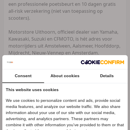
een professionele poetsbeurt en 10 dagen gratis
all-risk verzekering (niet van toepassing op
scooters).
Motorstore Uithoorn, officieel dealer van Yamaha,
Kawasaki, Suzuki en CFMOTO, is hét adres voor
motorrijders uit Amstelveen, Aalsmeer, Hoofddorp,
Mijdrecht, Nieuw-Vennep en Amsterdam.
Kom langs voor een proefrit – de koffie staat klaar!
Consent
About cookies
Details
Motorstore Uithoorn
Zakelijke aanbieder
This website uses cookies
Meer advertenties
We use cookies to personalize content and ads, provide social
Speciale Motor2go prijs
media features, and analyze our website traffic. We also share
Uithoorn
information about your use of our site with our social media,
advertising, and analytics partners. These partners may
Benieuwd naar de speciale Motor2go prijs? Bel
0297-540163
combine it with other information you've provided to them or that
0297-540163