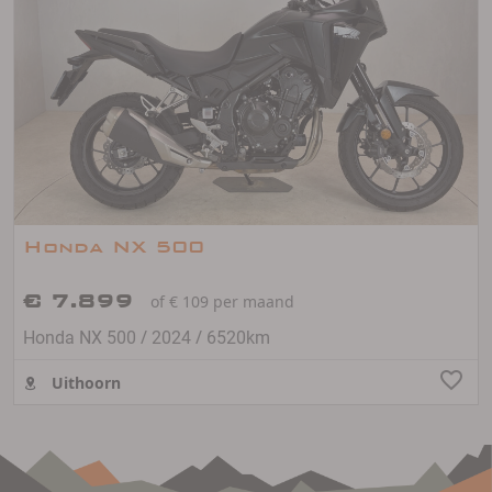
Honda NX 500
€ 7.899
of € 109 per maand
/
/
Honda NX 500
2024
6520km
Uithoorn