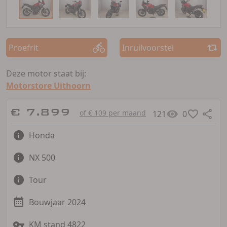
Proefrit
Inruilvoorstel
Deze motor staat bij:
Motorstore Uithoorn
€ 7.899
of € 109 per maand
121
0
Honda
NX 500
Tour
Bouwjaar 2024
KM stand 4822