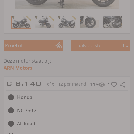
Proefrit
Inruilvoorstel
Deze motor staat bij:
ARN Motors
€ 8.140
of € 112 per maand
116
1
Honda
NC 750 X
All Road