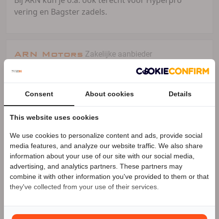
vering en Bagster zadels.
ARN Motors
Zakelijke aanbieder
Meer advertenties
Consent
About cookies
Details
Apeldoorn
This website uses cookies
055-3602034
We use cookies to personalize content and ads, provide social
Speciale Motor2go prijs
055-3602034
media features, and analyze our website traffic. We also share
information about your use of our site with our social media,
72 advertenties (72 actief)
advertising, and analytics partners. These partners may
Benieuwd naar de speciale Motor2go prijs? Bel
055-
combine it with other information you've provided to them or that
3602034
they've collected from your use of their services.