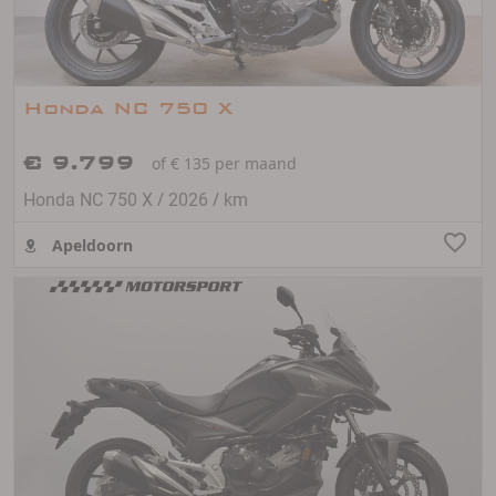
Honda NC 750 X
€ 9.799
of € 135 per maand
/
/
Honda NC 750 X
2026
km
Apeldoorn