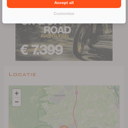
Accept all
Customize
Locatie
+
−