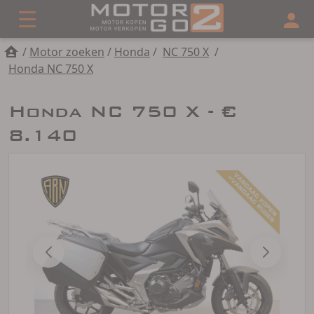
/
Motor zoeken
/
Honda
/
NC 750 X
/
Honda NC 750 X
Honda NC 750 X - €
8.140