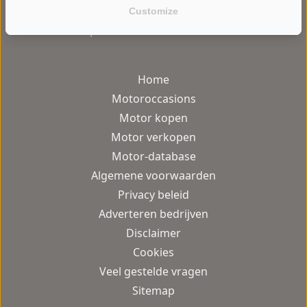
Customize
gebruiksvriendelijke motor occasion
platform van Nederland.
Home
Motoroccasions
Motor kopen
Motor verkopen
Motor-database
Algemene voorwaarden
Privacy beleid
Adverteren bedrijven
Disclaimer
Cookies
Veel gestelde vragen
Sitemap