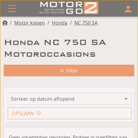
/
Motor kopen
/
Honda
/
NC 750 SA
Honda NC 750 SA
Motoroccasions
Filter
OPSLAAN
Geen advertenties gevonden. Probeer je zoekfilters aan