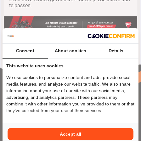
te passen.
Consent
About cookies
Details
This website uses cookies
We use cookies to personalize content and ads, provide social
media features, and analyze our website traffic. We also share
information about your use of our site with our social media,
advertising, and analytics partners. These partners may
combine it with other information you've provided to them or that
they've collected from your use of their services.
Motor2Go maakt het kopen en
verkopen van motoren makkelijker
Accept all
dan ooit op het meest veilige en