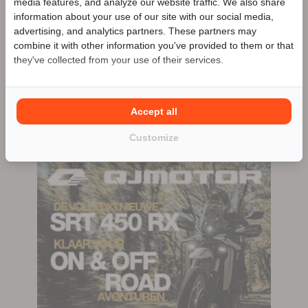
media features, and analyze our website traffic. We also share
aanbieder
information about your use of our site with our social media,
Meer advertenties
advertising, and analytics partners. These partners may
Benieuwd naar de speciale Motor2go prijs? Bel
033-
combine it with other information you've provided to them or that
2534425
they've collected from your use of their services.
Hoevelaken
033-2534425
Accept all
411 advertenties (299 actief)
Customize