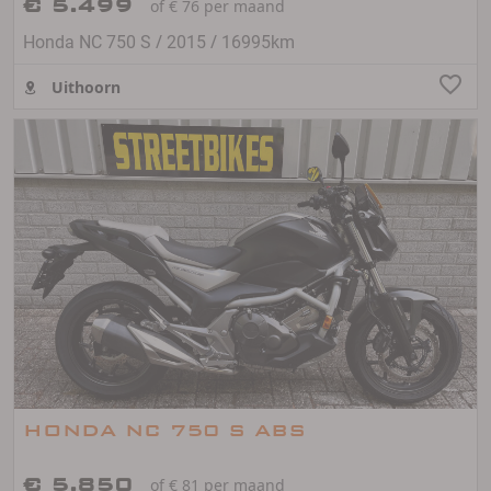
€ 5.499
of € 76 per maand
/
/
Honda NC 750 S
2015
16995km
Uithoorn
HONDA NC 750 S ABS
€ 5.850
of € 81 per maand