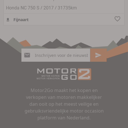
/
/
Honda NC 750 S
2017
31735km
Fijnaart
Motor2Go maakt het kopen en
verkopen van motoren makkelijker
dan ooit op het meest veilige en
gebruiksvriendelijke motor occasion
platform van Nederland.