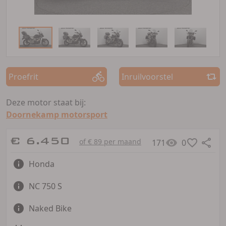
Proefrit
Inruilvoorstel
Deze motor staat bij:
Doornekamp motorsport
€ 6.450
of € 89 per maand
171
0
Honda
NC 750 S
Naked Bike