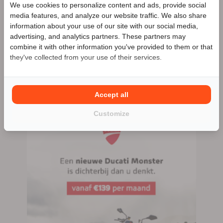
We use cookies to personalize content and ads, provide social
aanbieder
Speciale Motor2go prijs
media features, and analyze our website traffic. We also share
Meer advertenties
information about your use of our site with our social media,
advertising, and analytics partners. These partners may
Benieuwd naar de speciale Motor2go prijs? Bel
033-
combine it with other information you've provided to them or that
2534425
Hoevelaken
they've collected from your use of their services.
033-2534425
Accept all
406 advertenties (294 actief)
Customize