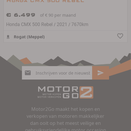
Honda CMX 500 REBEL
€ 6.499
of € 90 per maand
/
/
Honda CMX 500 Rebel
2021
7670km
Rogat (Meppel)
Motor2Go maakt het kopen en
verkopen van motoren makkelijker
dan ooit op het meest veilige en
gebruiksvriendelijke motor occasion