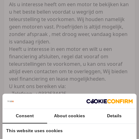
Als u interesse heeft om een motor te bekijken kan
u het beste bellen voordat u wegrijd om
teleurstelling te voorkomen. Wij houden namelijk
geen motoren vast. Proefrijden is altijd mogelijk,
zonder afspraak , met droog weer, vandaag kopen
is vandaag rijden.
Heeft u interesse in een motor en wilt u een
financiering afsluiten, regel dat vooraf om
teleurstellingen te voorkomen, u kan ons vooraf
altijd even contacten om te overleggen, Wij bieden
veel financiering en lease mogelijkheden.
U kunt ons bereiken via:
- Telefoon : 0332534425
- WhatsApp: 0619000666
- Email: info@doornekampmotorsport.nl
Consent
About cookies
Details
This website uses cookies
Doornekamp motorsport
Zakelijke