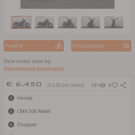
Proefrit
Inruilvoorstel
Deze motor staat bij:
Doornekamp motorsport
€ 6.450
of € 89 per maand
191
0
Honda
CMX 500 Rebel
Chopper