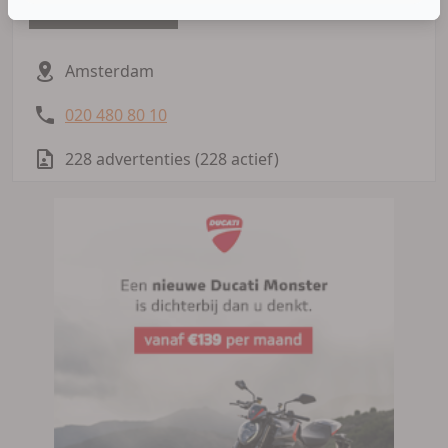
Meer advertenties
Amsterdam
020 480 80 10
228 advertenties (228 actief)