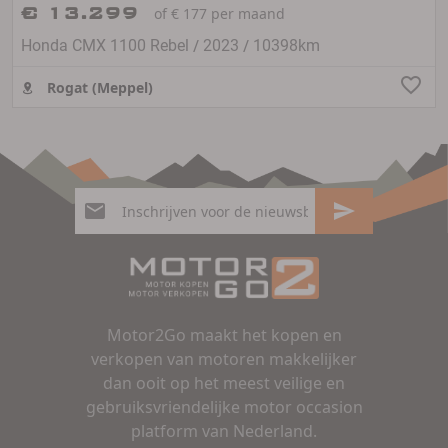
€ 13.299
of € 177 per maand
/
/
Honda CMX 1100 Rebel
2023
10398km
Rogat (Meppel)
Motor2Go maakt het kopen en
verkopen van motoren makkelijker
dan ooit op het meest veilige en
gebruiksvriendelijke motor occasion
platform van Nederland.