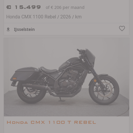
€ 15.499
of € 206 per maand
/
/
Honda CMX 1100 Rebel
2026
km
IJsselstein
Honda CMX 1100 T REBEL