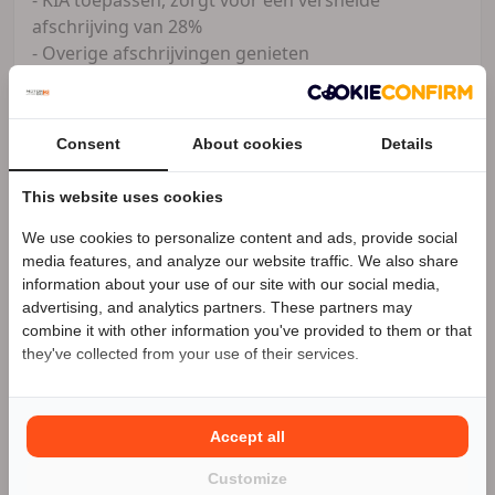
afschrijving van 28%
- Overige afschrijvingen genieten
- Rente over een financiering boeken als kosten
-Tanken op kosten van uw onderneming
- Onderhoud laten afschrijven via uw onderneming
Consent
About cookies
Details
Vooraf is het wel verstandig om dit met uw
boekhouder/accountant te bespreken.
This website uses cookies
Naast alle occasions heeft MOTORcity Amsterdam
We use cookies to personalize content and ads, provide social
Speciale Motor2go prijs
media features, and analyze our website traffic. We also share
ook altijd meer dan 300 nieuwe en gebruikte
information about your use of our site with our social media,
motoren op voorraad.
advertising, and analytics partners. These partners may
Benieuwd naar de speciale Motor2go prijs? Bel
020
combine it with other information you've provided to them or that
480 80 10
MOTORcity Amsterdam is officieel dealer van:
they've collected from your use of their services.
Kawasaki, Suzuki, Yamaha, Royal Enfield en Can-Am
Accept all
Motorcity Amsterdam
Zakelijke aanbieder
Customize