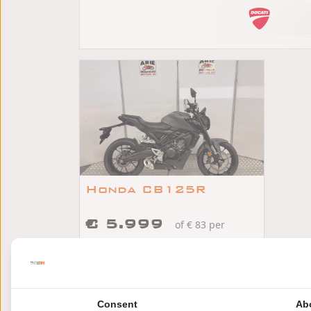
Honda CB125R
€ 5.999
of € 83 per
maand
/
/
Honda CB125R
2026
km
IJsselstein
Consent
Ab