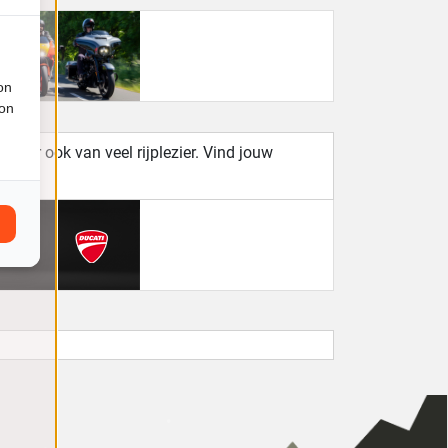
on
ion
maar ook van veel rijplezier. Vind jouw
zaken.