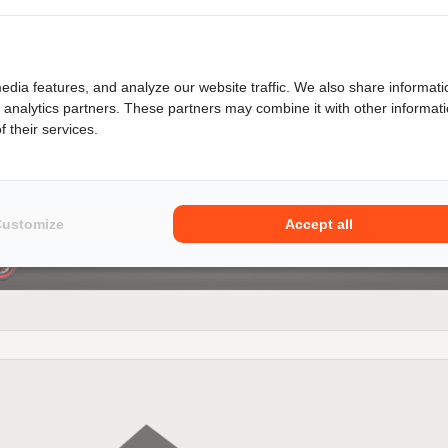
edia features, and analyze our website traffic. We also share informati
d analytics partners. These partners may combine it with other informat
 their services.
een Honda CB125R dan ben je niet alleen verzekerd van kwaliteit 
l in ons ruime aanbod van zowel particulieren als ook motor
Customize
Accept all