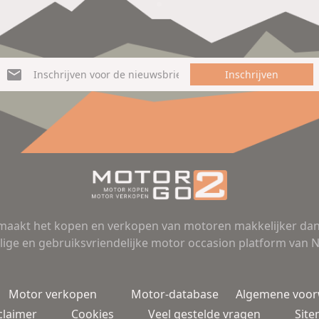
Inschrijven
aakt het kopen en verkopen van motoren makkelijker dan 
lige en gebruiksvriendelijke motor occasion platform van 
Motor verkopen
Motor-database
Algemene voo
claimer
Cookies
Veel gestelde vragen
Sit