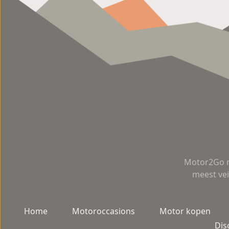
Motor2Go m
meest vei
Home
Motoroccasions
Motor kopen
Dis