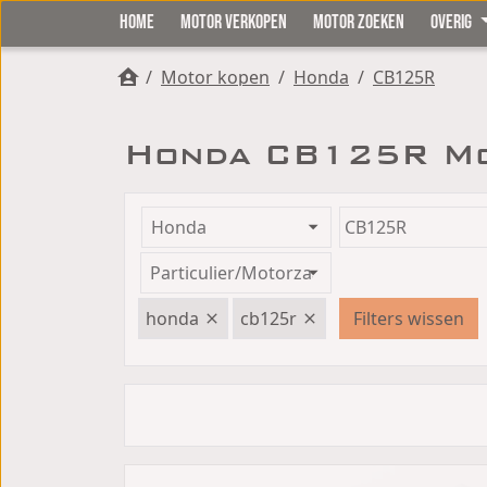
HOME
MOTOR VERKOPEN
MOTOR ZOEKEN
OVERIG
/
Motor kopen
/
Honda
/
CB125R
Honda CB125R Mo
honda
cb125r
Filters wissen