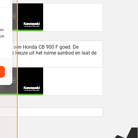
on
ion
t je met een Honda CB 900 F goed. De
aak je keuze uit het ruime aanbod en laat de