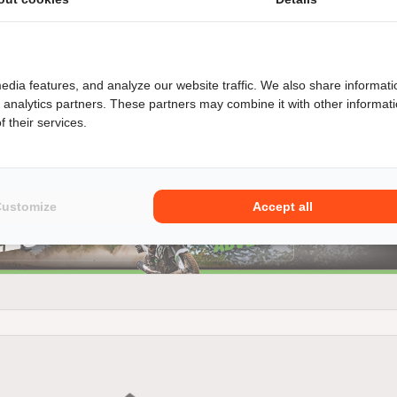
edia features, and analyze our website traffic. We also share informati
d analytics partners. These partners may combine it with other informat
 their services.
 een perfecte balans tussen stabiliteit en rijdbaarheid dan zi
 Honda CB 900 F dan weet je, ik koop een complete motorfiets. M
Customize
Accept all