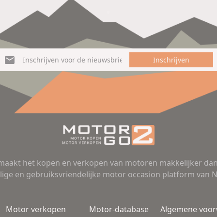
Inschrijven
aakt het kopen en verkopen van motoren makkelijker dan 
lige en gebruiksvriendelijke motor occasion platform van 
Motor verkopen
Motor-database
Algemene voo