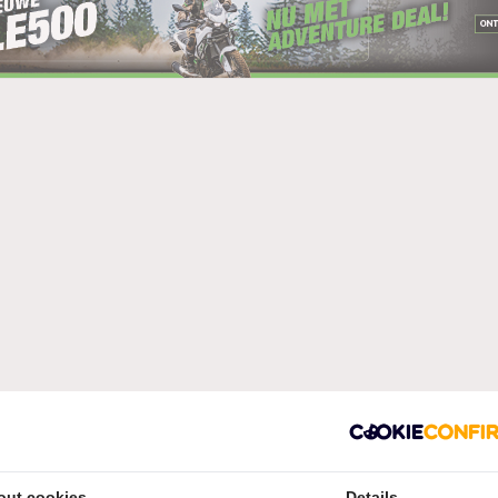
out cookies
Details