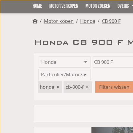
HOME
MOTOR VERKOPEN
MOTOR ZOEKEN
OVERIG
/
Motor kopen
/
Honda
/
CB 900 F
Honda CB 900 F 
honda
cb-900-f
Filters wissen