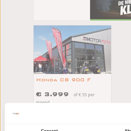
Honda CB 900 F
€ 3.999
of € 55 per
maand
/
/
Honda CB 900 F
2004
44373km
Terneuzen
Consent
Ab