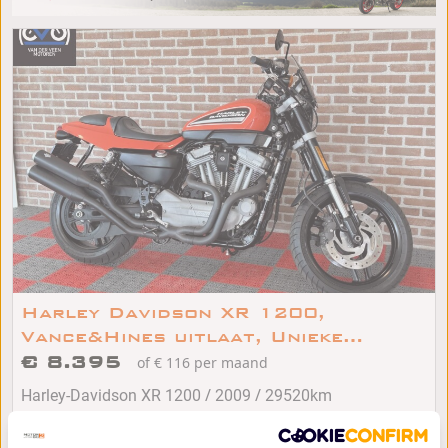
Harley Davidson XR 1200,
Vance&Hines uitlaat, Unieke
kleur!!
€ 8.395
of € 116 per maand
/
/
Harley-Davidson XR 1200
2009
29520km
Rouveen