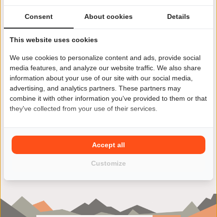
Consent
About cookies
Details
This website uses cookies
We use cookies to personalize content and ads, provide social
Met een Harley-Davidson XR 1200 ga jij je niet alleen
media features, and analyze our website traffic. We also share
uitstekend vermaken, je bent ook nog eens verzekerd van
een prima prijs/kwaliteit verhouding. Zie jij jezelf al
information about your use of our site with our social media,
genieten van de ultieme vrijheid? Met een Harley-
advertising, and analytics partners. These partners may
Davidson XR 1200 uit ons ruime occasion aanbod zal dit
combine it with other information you've provided to them or that
zeker gaan lukken.
they've collected from your use of their services.
Accept all
Customize