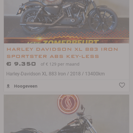
HARLEY DAVIDSON XL 883 IRON
SPORTSTER ABS KEY-LESS
€ 9.350
of € 129 per maand
/
/
Harley-Davidson XL 883 Iron
2018
13400km
Hoogeveen