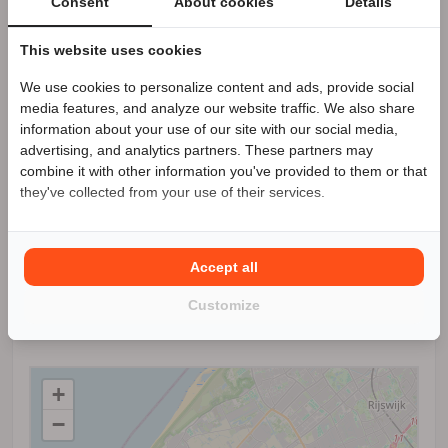
Consent
About cookies
Details
This website uses cookies
We use cookies to personalize content and ads, provide social
Speciale Motor2go prijs
media features, and analyze our website traffic. We also share
information about your use of our site with our social media,
advertising, and analytics partners. These partners may
Benieuwd naar de speciale Motor2go prijs? Bel
combine it with other information you've provided to them or that
0174-440771
they've collected from your use of their services.
Accept all
Customize
Locatie
+
−