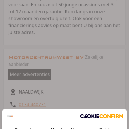
voorraad. En keuze uit 50 jonge ocassions met 3
tot 12 maanden garantie. Kom langs in onze
showroom en overtuig uzelf. Ook voor een
financierings advies op maat bent U bij ons aan het
juiste adres.
MotorCentrumWest BV
Zakelijke
aanbieder
Meer advertenties
NAALDWIJK
0174-440771
45 advertenties (45 actief)