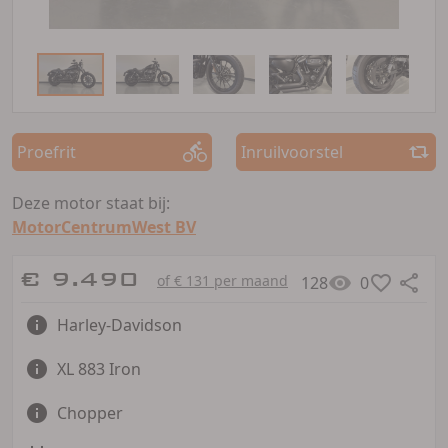
Proefrit
Inruilvoorstel
Deze motor staat bij:
MotorCentrumWest BV
€ 9.490
of € 131 per maand
128
0
Harley-Davidson
XL 883 Iron
Chopper