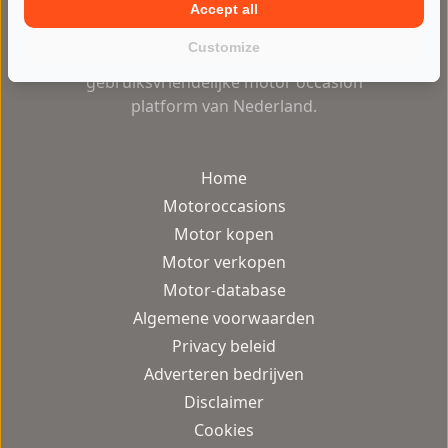
Motor2Go maakt het kopen en
Accept all
verkopen van motoren makkelijker
Customize
dan ooit op het meest veilige en
gebruiksvriendelijke motor occasion
platform van Nederland.
Home
Motoroccasions
Motor kopen
Motor verkopen
Motor-database
Algemene voorwaarden
Privacy beleid
Adverteren bedrijven
Disclaimer
Cookies