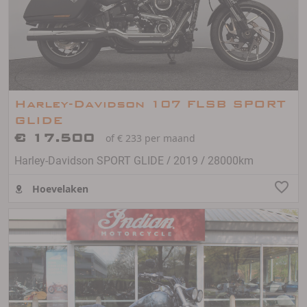
Harley-Davidson 107 FLSB SPORT
GLIDE
€ 17.500
of € 233 per maand
/
/
Harley-Davidson SPORT GLIDE
2019
28000km
Hoevelaken