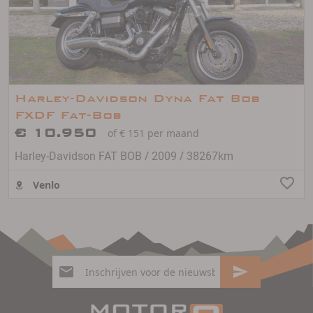
Harley-Davidson Dyna Fat Bob
FXDF Fat-Bob
€ 10.950
of € 151 per maand
/
/
Harley-Davidson FAT BOB
2009
38267km
Venlo