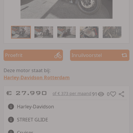
Proefrit
Inruilvoorstel
Deze motor staat bij:
Harley-Davidson Rotterdam
€ 27.990
of € 373 per maand
91
0
Harley-Davidson
STREET GLIDE
Cruiser