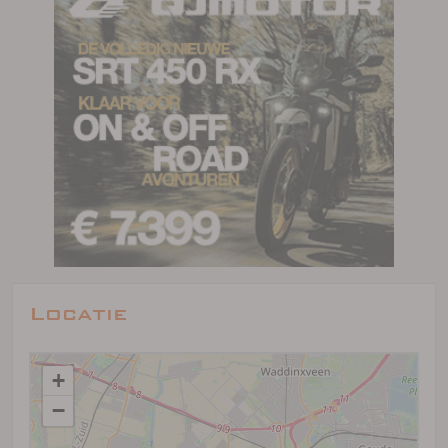
Locatie
+
−