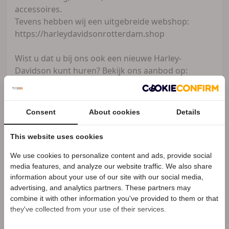
accessoires.
Tevens hebben wij een uitgebreide webshop:
https://harleydavidsonrotterdam.shop
Wist u dat u bij ons ook een nieuwe Harley-
Davidson kunt huren? Bekijk ons aanbod op:
https://harleydavidsonrotterdam.nl/motor-huren
Voor meer informatie kunt u contact met ons
Consent
About cookies
Details
opnemen via telefoonnummer: 010-7900130
Of per Email : sales@harleydavidsonrotterdam.nl
This website uses cookies
Uiteraard bent u van harte welkom in onze
We use cookies to personalize content and ads, provide social
Speciale Motor2go prijs
media features, and analyze our website traffic. We also share
prachtige showroom.
information about your use of our site with our social media,
advertising, and analytics partners. These partners may
Benieuwd naar de speciale Motor2go prijs? Bel
Openingstijden :
combine it with other information you've provided to them or that
0107900130
Maandag: Gesloten
they've collected from your use of their services.
Dinsdag: 09:00 tot 17:30