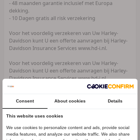
- 48 maanden garantie inclusief met Europa
dekking.
- 10 Dagen gratis all risk verzekering
Voor het voordelig verzekeren van Uw Harley-
Davidson kunt U een offerte aanvragen bij Harley-
Davidson Insurance Services www.hd-i.nl.
Voor het voordelig verzekeren van Uw Harley-
Davidson kunt U een offerte aanvragen bij Harley-
Davidson Insurance Services www.hd-i.nl
Consent
About cookies
Details
Oude Monnink Motors
Zakelijke
aanbieder
This website uses cookies
Meer advertenties
We use cookies to personalize content and ads, provide social
Speciale Motor2go prijs
media features, and analyze our website traffic. We also share