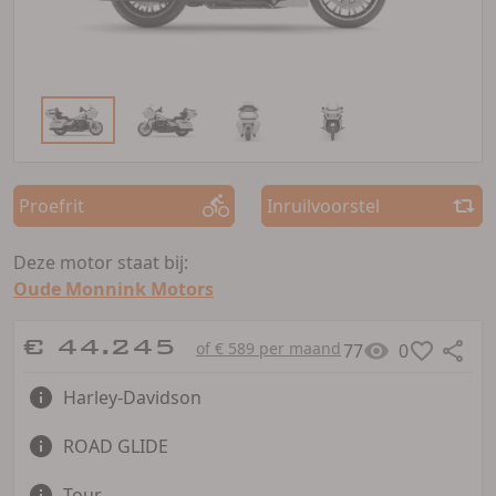
Proefrit
Inruilvoorstel
Deze motor staat bij:
Oude Monnink Motors
€ 44.245
of € 589 per maand
77
0
Harley-Davidson
ROAD GLIDE
Tour