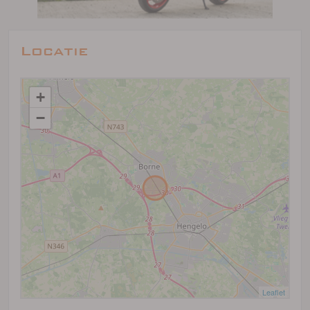
Locatie
+
−
Leaflet