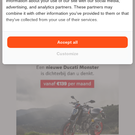
information about your use of our site with our social media,
Borne
advertising, and analytics partners. These partners may
Benieuwd naar de speciale Motor2go prijs? Bel
074-
combine it with other information you've provided to them or that
204074
074-204074
they've collected from your use of their services.
84 advertenties (84 actief)
Accept all
Customize