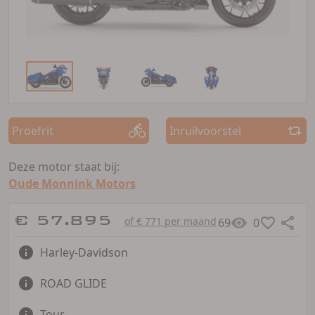
Proefrit
Inruilvoorstel
Deze motor staat bij:
Oude Monnink Motors
€ 57.895
of € 771 per maand
69
0
Harley-Davidson
ROAD GLIDE
Tour