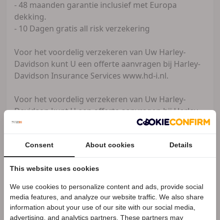
- 48 maanden garantie inclusief met Europa
dekking.
- 10 Dagen gratis all risk verzekering
Voor het voordelig verzekeren van Uw Harley-
Davidson kunt U een offerte aanvragen bij Harley-
Davidson Insurance Services www.hd-i.nl.
Voor het voordelig verzekeren van Uw Harley-
Davidson kunt U een offerte aanvragen bij Harley-
Davidson Insurance Services www.hd-i.nl
Consent
About cookies
Details
Oude Monnink Motors
Zakelijke
This website uses cookies
aanbieder
We use cookies to personalize content and ads, provide social
Speciale Motor2go prijs
Meer advertenties
media features, and analyze our website traffic. We also share
information about your use of our site with our social media,
advertising, and analytics partners. These partners may