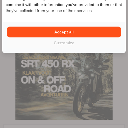
Benieuwd naar de speciale Motor2go prijs? Bel
074-
Borne
combine it with other information you've provided to them or that
204074
they've collected from your use of their services.
074-204074
75 advertenties (75 actief)
Accept all
Customize