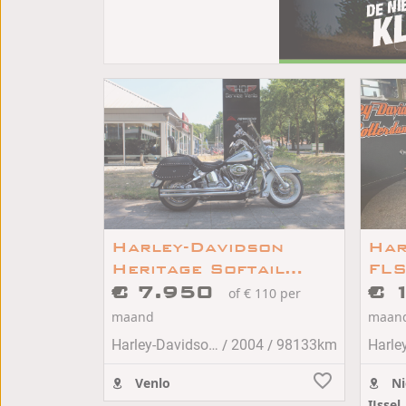
Harley-Davidson
Har
Heritage Softail
FLS
FLSTCI Heritage
€ 7.950
SOF
€ 
of € 110 per
softail classic
maand
maan
/
/
Harley-Davidson HERITAGE SOFTAIL
2004
98133km
Venlo
Ni
IJssel