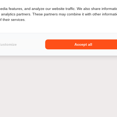
edia features, and analyze our website traffic. We also share informati
d analytics partners. These partners may combine it with other informat
 their services.
 een Harley-Davidson HERITAGE SOFTAIL dan ben je niet alleen v
GE SOFTAIL motoroccasion eenvoudig en snel in ons ruime aanbo
Customize
Accept all