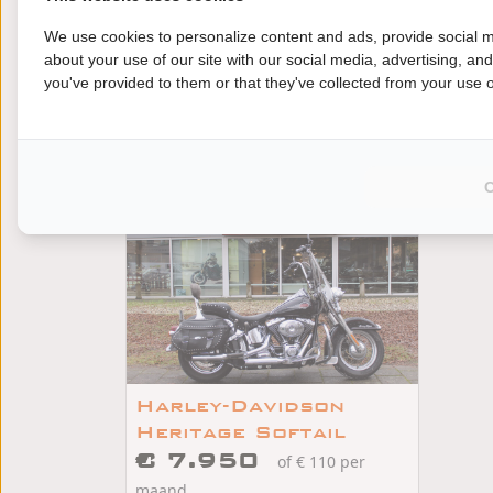
We use cookies to personalize content and ads, provide social m
about your use of our site with our social media, advertising, an
you've provided to them or that they've collected from your use of
Jij wilt een andere motor kopen? Kies je voor
rijplezier. Vind jouw Harley-Davidson HERITA
motorzaken.
Harley-Davidson
Heritage Softail
€ 7.950
of € 110 per
maand