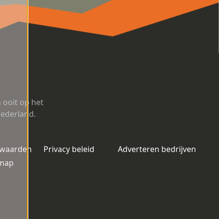
ooit op het
Nederland.
rwaarden
Privacy beleid
Adverteren bedrijven
emap