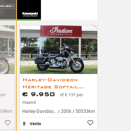
Harley-Davidson
Heritage Softail
FLSTCI Heritage
€ 9.950
 per
of € 137 per
softail classic
maand
/
/
304km
Harley-Davidson HERITAGE SOFTAIL
2006
50533km
Venlo