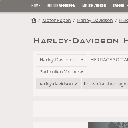
HOME
MOTOR VERKOPEN
MOTOR ZOEKEN
OVERIG
/
Motor kopen
/
Harley-Davidson
/
HER
Harley-Davidson 
harley-davidson
flhc-softail-heritage