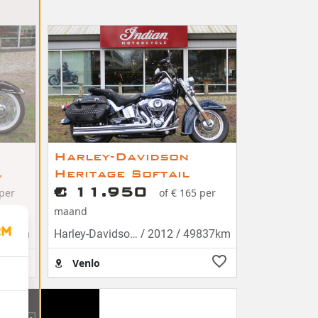
Harley-Davidson
Heritage Softail
€ 11.950
 per
of € 165 per
maand
/
/
768km
Harley-Davidson HERITAGE SOFTAIL
2012
49837km
Venlo