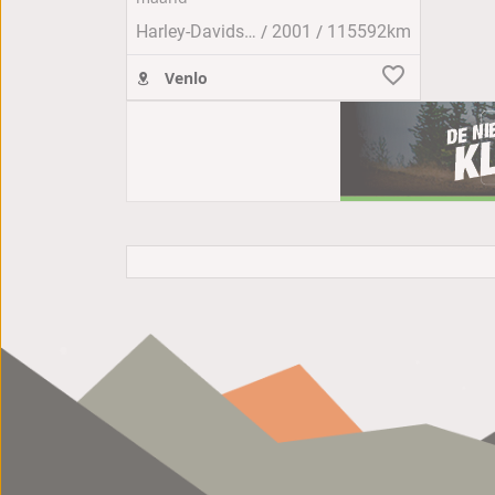
/
/
Harley-Davidson HERITAGE SOFTAIL
2001
115592km
Venlo