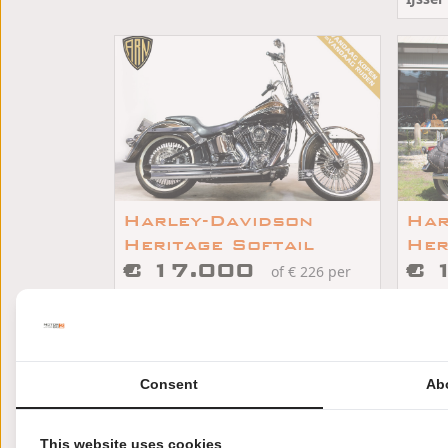
Harley-Davidson
Har
Heritage Softail
Her
€ 17.000
FLS
€ 
of € 226 per
sof
maand
maan
/
/
Harley-Davidson HERITAGE SOFTAIL
2004
42165km
Apeldoorn
Ve
Consent
Ab
This website uses cookies