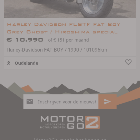
Harley Davidson FLSTF Fat Boy
Grey Ghost / Hiroshima special
€ 10.990
of € 151 per maand
/
/
Harley-Davidson FAT BOY
1990
101096km
Oudelande