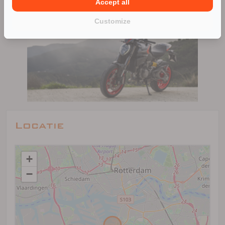
Accept all
Customize
Locatie
+
−