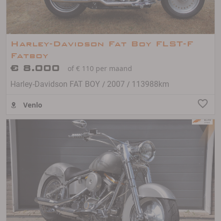
Harley-Davidson Fat Boy FLST-F
Fatboy
€ 8.000
of € 110 per maand
/
/
Harley-Davidson FAT BOY
2007
113988km
Venlo