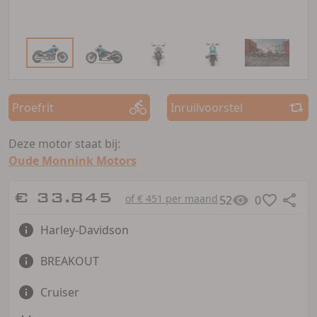
Proefrit
Inruilvoorstel
Deze motor staat bij:
Oude Monnink Motors
€ 33.845
of € 451 per maand
52
0
Harley-Davidson
BREAKOUT
Cruiser