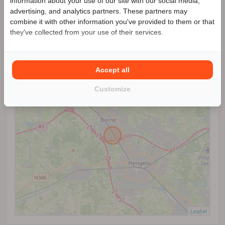
information about your use of our site with our social media,
advertising, and analytics partners. These partners may
Benieuwd naar de speciale Motor2go prijs? Bel
074-
combine it with other information you've provided to them or that
204074
they've collected from your use of their services.
Locatie
+
Accept all
−
Customize
Leaflet