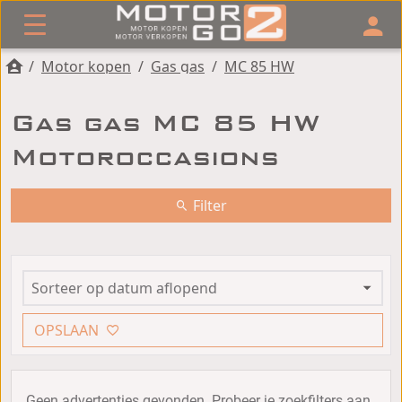
/
Motor kopen
/
Gas gas
/
MC 85 HW
Gas gas MC 85 HW
Motoroccasions
Filter
OPSLAAN
Geen advertenties gevonden. Probeer je zoekfilters aan