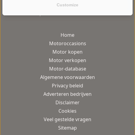
Customize
gebruiksvriendelijke motor occasion
platform van Nederland.
Home
Motoroccasions
Motor kopen
Motor verkopen
Motor-database
Algemene voorwaarden
Privacy beleid
Adverteren bedrijven
Disclaimer
Cookies
Veel gestelde vragen
Sitemap