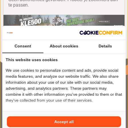
te passen.
Consent
About cookies
Details
This website uses cookies
We use cookies to personalize content and ads, provide social
media features, and analyze our website traffic. We also share
information about your use of our site with our social media,
advertising, and analytics partners. These partners may
combine it with other information you've provided to them or that
they've collected from your use of their services.
Motor2Go maakt het kopen en
verkopen van motoren makkelijker
Accept all
dan ooit op het meest veilige en