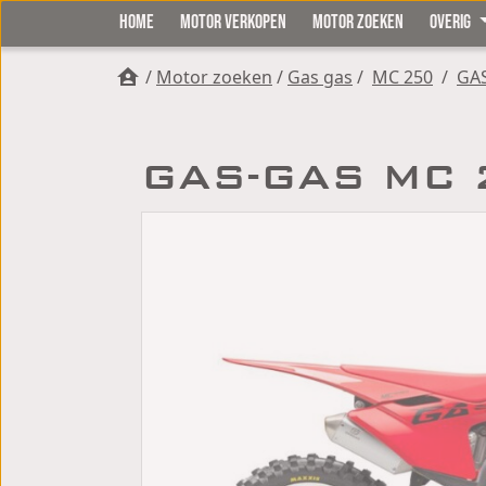
HOME
MOTOR VERKOPEN
MOTOR ZOEKEN
OVERIG
/
Motor zoeken
/
Gas gas
/
MC 250
/
GA
GAS-GAS MC 2