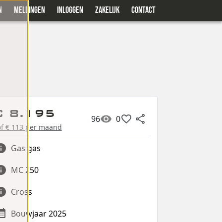
N
MELDINGEN
INLOGGEN
ZAKELIJK
CONTACT
€ 8.195
96
0
of € 113 per maand
Gas gas
MC 250
Cross
Bouwjaar 2025