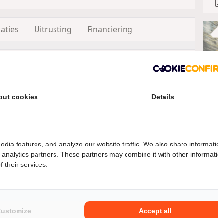
caties
Uitrusting
Financiering
out cookies
Details
€8195,- inclusief btw
edia features, and analyze our website traffic. We also share informati
d analytics partners. These partners may combine it with other informat
 their services.
L
enties
Customize
Accept all