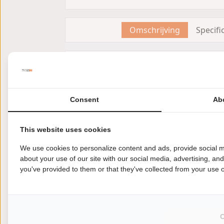
Omschrijving
Specifi
Omschrijving
Merk:
GAS-GAS
Type:
MC 250
Referentienummer:
7391
Consent
Ab
De laatste MC 250 2025 overjarig!
Nu voor de super scherpe actieprijs van 
This website uses cookies
We use cookies to personalize content and ads, provide social m
ktm sx 125 250 tc huqvarna
about your use of our site with our social media, advertising, an
you've provided to them or that they've collected from your use of
Vergelijkbare advert