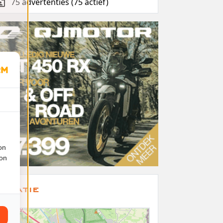
75 advertenties (75 actief)
on
ion
ocatie
+