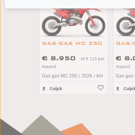
GAS-GAS MC 250
GAS-
€ 8.950
€ 8
of € 123 per
maand
maand
/
/
Gas gas MC 250
2026
km
Gas gas
Cuijck
Cuijc