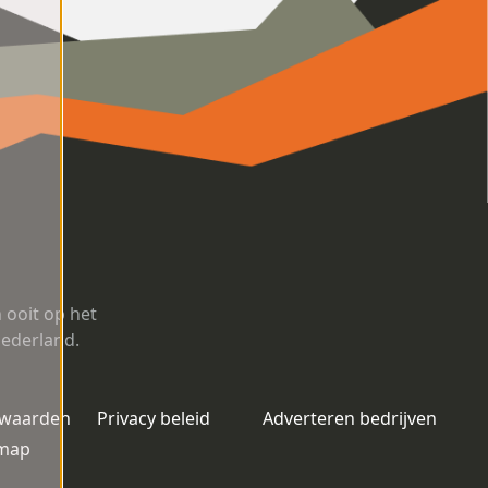
ooit op het
Nederland.
rwaarden
Privacy beleid
Adverteren bedrijven
emap