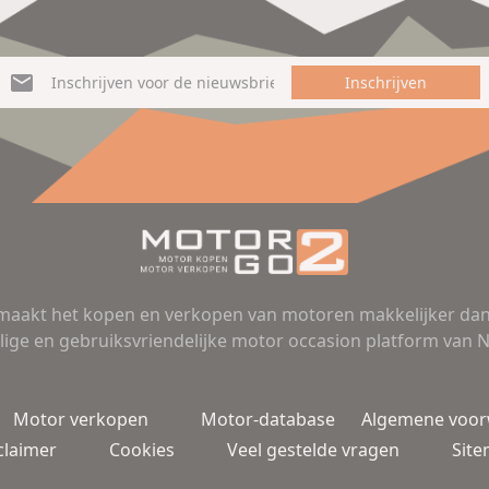
Inschrijven
aakt het kopen en verkopen van motoren makkelijker dan 
lige en gebruiksvriendelijke motor occasion platform van 
Motor verkopen
Motor-database
Algemene voo
claimer
Cookies
Veel gestelde vragen
Sit