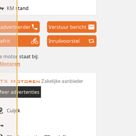
KM stand
 adverteerder
Verstuur bericht
efrit
Inruilvoorstel
 motor staat bij:
 Motoren
TX Motoren
Zakelijke aanbieder
eer advertenties
Cuijck