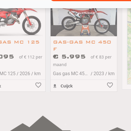
GAS MC 125
GAS-GAS MC 450
F
.095
€ 5.995
of € 112 per
of € 83 per
maand
/
/
/
/
 MC 125
2026
km
Gas gas MC 450 F
2023
km
k
Cuijck