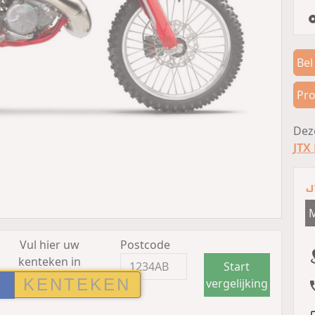
Bel
Pro
Deze
JTX
J
M
Vul hier uw
Postcode
kenteken in
Start
vergelijking